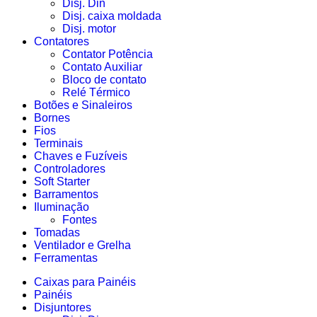
Disj. Din
Disj. caixa moldada
Disj. motor
Contatores
Contator Potência
Contato Auxiliar
Bloco de contato
Relé Térmico
Botões e Sinaleiros
Bornes
Fios
Terminais
Chaves e Fuzíveis
Controladores
Soft Starter
Barramentos
Iluminação
Fontes
Tomadas
Ventilador e Grelha
Ferramentas
Caixas para Painéis
Painéis
Disjuntores