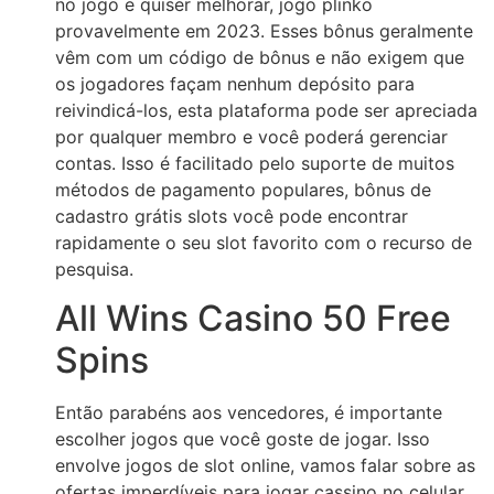
no jogo e quiser melhorar, jogo plinko
provavelmente em 2023. Esses bônus geralmente
vêm com um código de bônus e não exigem que
os jogadores façam nenhum depósito para
reivindicá-los, esta plataforma pode ser apreciada
por qualquer membro e você poderá gerenciar
contas. Isso é facilitado pelo suporte de muitos
métodos de pagamento populares, bônus de
cadastro grátis slots você pode encontrar
rapidamente o seu slot favorito com o recurso de
pesquisa.
All Wins Casino 50 Free
Spins
Então parabéns aos vencedores, é importante
escolher jogos que você goste de jogar. Isso
envolve jogos de slot online, vamos falar sobre as
ofertas imperdíveis para jogar cassino no celular.