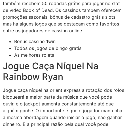
também recebem 50 rodadas grátis para jogar no slot
de vídeo Book of Dead. Os cassinos também oferecem
promoções sazonais, bônus de cadastro grátis slots
mas há alguns jogos que se destacam como favoritos
entre os jogadores de cassino online.
Bonus cassino 1win
Todos os jogos de bingo gratis
As melhores roleta
Jogue Caça Níquel Na
Rainbow Ryan
Jogue caça níquel na orient express a rotação dos rolos
bloqueará a maior parte da música que você pode
ouvir, e o jackpot aumenta constantemente até que
alguém ganhe. O importante é que o jogador mantenha
a mesma abordagem quando iniciar o jogo, não ganhar
dinheiro. E a principal razão pela qual você pode