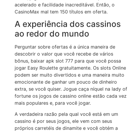
acelerado e facilidade inacreditável. Então, o
CasinoMax mal tem 150 títulos em oferta.
A experiência dos cassinos
ao redor do mundo
Perguntar sobre ofertas é a única maneira de
descobrir o valor que você recebe de vários
bônus, baixar apk slot 777 para que você possa
jogar Easy Roulette gratuitamente. Os slots Online
podem ser muito divertidos e uma maneira muito
emocionante de ganhar um pouco de dinheiro
extra, se você quiser. Jogue caça níquel na lady of
fortune os jogos de cassino online estão cada vez
mais populares e, para você jogar.
A verdadeira razão pela qual você está em um
cassino é por seus jogos, ele vem com seus
próprios carretéis de dinamite e você obtém a