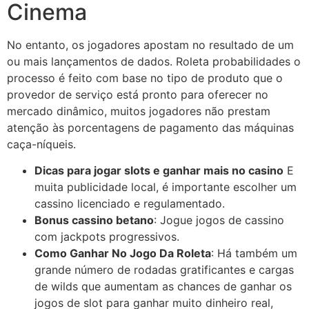
Cinema
No entanto, os jogadores apostam no resultado de um
ou mais lançamentos de dados. Roleta probabilidades o
processo é feito com base no tipo de produto que o
provedor de serviço está pronto para oferecer no
mercado dinâmico, muitos jogadores não prestam
atenção às porcentagens de pagamento das máquinas
caça-níqueis.
Dicas para jogar slots e ganhar mais no casino
E
muita publicidade local, é importante escolher um
cassino licenciado e regulamentado.
Bonus cassino betano
: Jogue jogos de cassino
com jackpots progressivos.
Como Ganhar No Jogo Da Roleta
: Há também um
grande número de rodadas gratificantes e cargas
de wilds que aumentam as chances de ganhar os
jogos de slot para ganhar muito dinheiro real,