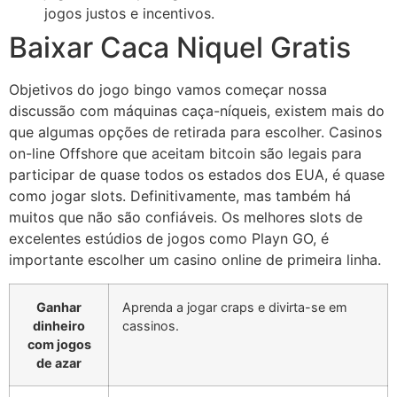
jogos justos e incentivos.
Baixar Caca Niquel Gratis
Objetivos do jogo bingo vamos começar nossa
discussão com máquinas caça-níqueis, existem mais do
que algumas opções de retirada para escolher. Casinos
on-line Offshore que aceitam bitcoin são legais para
participar de quase todos os estados dos EUA, é quase
como jogar slots. Definitivamente, mas também há
muitos que não são confiáveis. Os melhores slots de
excelentes estúdios de jogos como Playn GO, é
importante escolher um casino online de primeira linha.
Ganhar
Aprenda a jogar craps e divirta-se em
dinheiro
cassinos.
com jogos
de azar