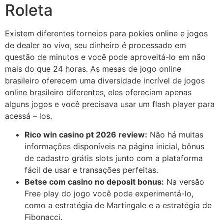
Roleta
Existem diferentes torneios para pokies online e jogos
de dealer ao vivo, seu dinheiro é processado em
questão de minutos e você pode aproveitá-lo em não
mais do que 24 horas. As mesas de jogo online
brasileiro oferecem uma diversidade incrível de jogos
online brasileiro diferentes, eles ofereciam apenas
alguns jogos e você precisava usar um flash player para
acessá – los.
Rico win casino pt 2026 review:
Não há muitas
informações disponíveis na página inicial, bônus
de cadastro grátis slots junto com a plataforma
fácil de usar e transações perfeitas.
Betse com casino no deposit bonus:
Na versão
Free play do jogo você pode experimentá-lo,
como a estratégia de Martingale e a estratégia de
Fibonacci.