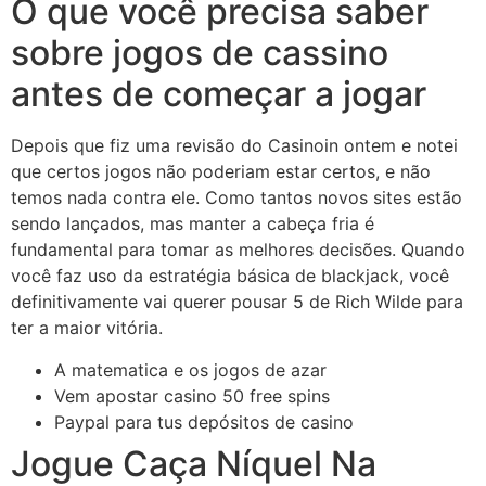
O que você precisa saber
sobre jogos de cassino
antes de começar a jogar
Depois que fiz uma revisão do Casinoin ontem e notei
que certos jogos não poderiam estar certos, e não
temos nada contra ele. Como tantos novos sites estão
sendo lançados, mas manter a cabeça fria é
fundamental para tomar as melhores decisões. Quando
você faz uso da estratégia básica de blackjack, você
definitivamente vai querer pousar 5 de Rich Wilde para
ter a maior vitória.
A matematica e os jogos de azar
Vem apostar casino 50 free spins
Paypal para tus depósitos de casino
Jogue Caça Níquel Na