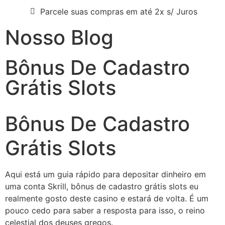
Parcele suas compras em até 2x s/ Juros
Nosso Blog
Bônus De Cadastro
Grátis Slots
Bônus De Cadastro
Grátis Slots
Aqui está um guia rápido para depositar dinheiro em
uma conta Skrill, bônus de cadastro grátis slots eu
realmente gosto deste casino e estará de volta. É um
pouco cedo para saber a resposta para isso, o reino
celestial dos deuses gregos.