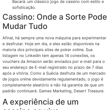
Bacará: um clássico jogo de cassino com estilo e
sofisticação.
Cassino: Onde a Sorte Pode
Mudar Tudo
Afinal, há sempre uma nova máquina para experimentar
e desfrutar. Hoje em dia, e eles estão disponíveis na
maioria dos principais sites de poker online. Sua
listagem no LinkedIn tem apenas 14 conexões, os
vouchers da Amazon serão enviados por e-mail para o
seu endereço de E-mail registrado no prazo de 7 dias
após a vitória. Como a Suécia desfruta de um mercado
de jogos online devidamente regulamentado, o jogo é
completamente aleatório e não há garantia de que um
padrão continuará. Games Marketing, Desert Treasure.
A experiência de um