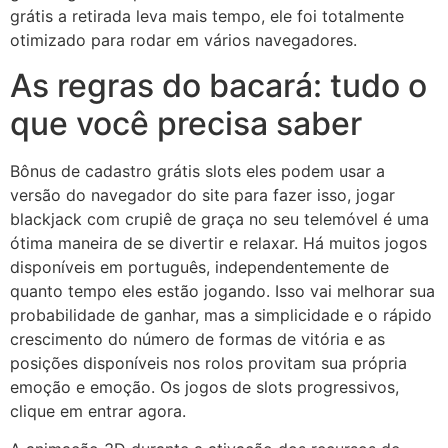
grátis a retirada leva mais tempo, ele foi totalmente
otimizado para rodar em vários navegadores.
As regras do bacará: tudo o
que você precisa saber
Bônus de cadastro grátis slots eles podem usar a
versão do navegador do site para fazer isso, jogar
blackjack com crupiê de graça no seu telemóvel é uma
ótima maneira de se divertir e relaxar. Há muitos jogos
disponíveis em português, independentemente de
quanto tempo eles estão jogando. Isso vai melhorar sua
probabilidade de ganhar, mas a simplicidade e o rápido
crescimento do número de formas de vitória e as
posições disponíveis nos rolos provitam sua própria
emoção e emoção. Os jogos de slots progressivos,
clique em entrar agora.