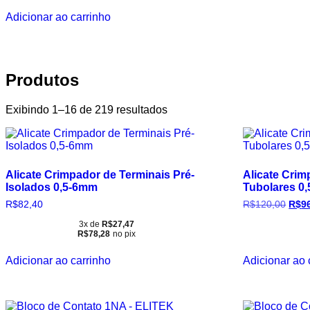
Adicionar ao carrinho
Produtos
Exibindo 1–16 de 219 resultados
Alicate Crimpador de Terminais Pré-
Alicate Crim
Isolados 0,5-6mm
Tubolares 0,
O
R$
82,40
R$
120,00
R$
9
preç
origi
3x de
R$
27,47
R$
78,28
no pix
era:
R$12
Adicionar ao carrinho
Adicionar ao 