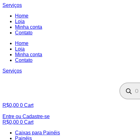
Ir
Serviços
para
Home
o
Loja
conteúdo
Minha conta
Contato
Home
Loja
Minha conta
Contato
Serviços
Pesquisa
produtos
R$
0,00
0
Cart
Entre ou Cadastre-se
R$
0,00
0
Cart
Caixas para Painéis
Painéis