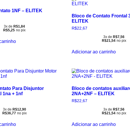
ntato 1NF – ELITEK
Bloco de Contato Frontal
ELITEK
3x de
R$
1,84
R$
22,67
R$
5,25
no pix
3x de
R$
7,56
R$
21,54
no pix
carrinho
Adicionar ao carrinho
tato Para Disjuntor
Bloco de contatos auxiliar
l 1na + 1nf
2NA+2NF – ELITEK
R$
22,67
3x de
R$
12,90
3x de
R$
7,56
R$
36,77
no pix
R$
21,54
no pix
carrinho
Adicionar ao carrinho