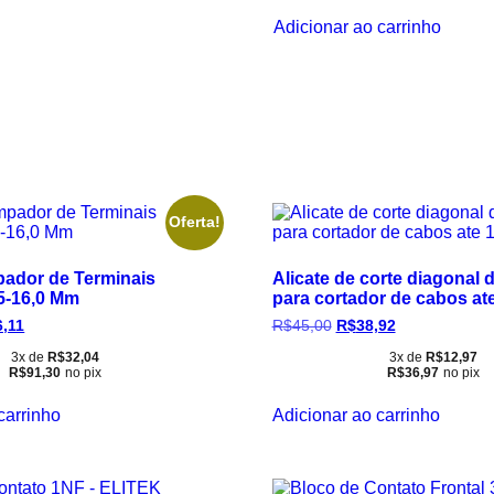
Adicionar ao carrinho
Oferta!
pador de Terminais
Alicate de corte diagonal 
5-16,0 Mm
para cortador de cabos a
O
O
O
6,11
R$
45,00
R$
38,92
o
preço
preço
preço
nal
atual
original
atual
3x de
R$
32,04
3x de
R$
12,97
R$
91,30
no pix
R$
36,97
no pix
é:
era:
é:
0,00.
R$96,11.
R$45,00.
R$38,92.
carrinho
Adicionar ao carrinho