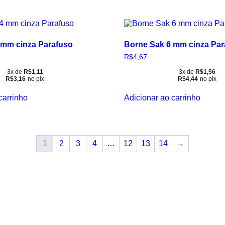
 mm cinza Parafuso
Borne Sak 6 mm cinza Par
R$
4,67
3x de
R$
1,11
3x de
R$
1,56
R$
3,16
no pix
R$
4,44
no pix
carrinho
Adicionar ao carrinho
1
2
3
4
…
12
13
14
→