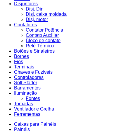
Disjuntores
Disj. Din
Disj. caixa moldada
Disj. motor
Contatores
Contator Potência
Contato Auxiliar
Bloco de contato
Relé Térmico
Botões e Sinaleiros
Bornes
Fios
Terminais
Chaves e Fuzíveis
Controladores
Soft Starter
Barramentos
Iluminação
Fontes
Tomadas
Ventilador e Grelha
Ferramentas
Caixas para Painéis
Painéis