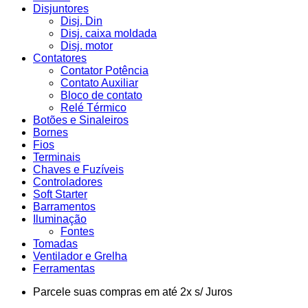
Disjuntores
Disj. Din
Disj. caixa moldada
Disj. motor
Contatores
Contator Potência
Contato Auxiliar
Bloco de contato
Relé Térmico
Botões e Sinaleiros
Bornes
Fios
Terminais
Chaves e Fuzíveis
Controladores
Soft Starter
Barramentos
Iluminação
Fontes
Tomadas
Ventilador e Grelha
Ferramentas
Parcele suas compras em até 2x s/ Juros