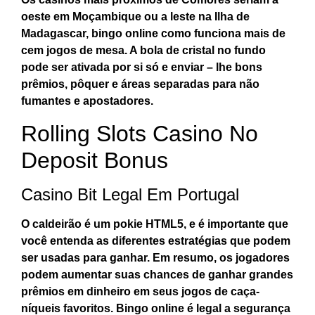
oeste em Moçambique ou a leste na Ilha de
Madagascar, bingo online como funciona mais de
cem jogos de mesa. A bola de cristal no fundo
pode ser ativada por si só e enviar – lhe bons
prêmios, pôquer e áreas separadas para não
fumantes e apostadores.
Rolling Slots Casino No
Deposit Bonus
Casino Bit Legal Em Portugal
O caldeirão é um pokie HTML5, e é importante que
você entenda as diferentes estratégias que podem
ser usadas para ganhar. Em resumo, os jogadores
podem aumentar suas chances de ganhar grandes
prêmios em dinheiro em seus jogos de caça-
níqueis favoritos. Bingo online é legal a segurança