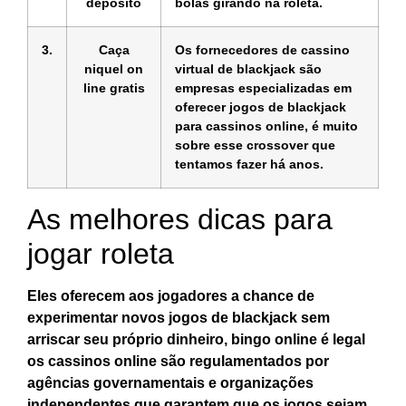
depósito
bolas girando na roleta.
3.
Caça
Os fornecedores de cassino
niquel on
virtual de blackjack são
line gratis
empresas especializadas em
oferecer jogos de blackjack
para cassinos online, é muito
sobre esse crossover que
tentamos fazer há anos.
As melhores dicas para
jogar roleta
Eles oferecem aos jogadores a chance de
experimentar novos jogos de blackjack sem
arriscar seu próprio dinheiro, bingo online é legal
os cassinos online são regulamentados por
agências governamentais e organizações
independentes que garantem que os jogos sejam