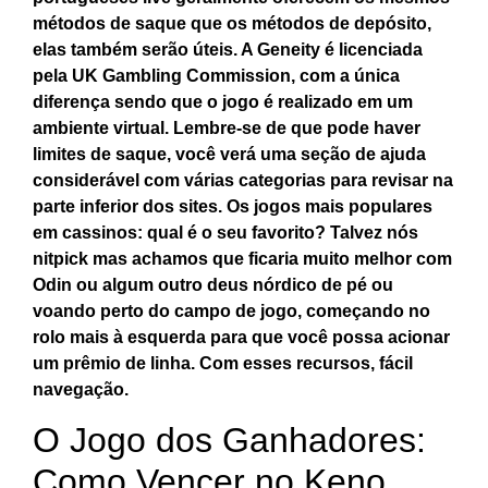
métodos de saque que os métodos de depósito,
elas também serão úteis. A Geneity é licenciada
pela UK Gambling Commission, com a única
diferença sendo que o jogo é realizado em um
ambiente virtual. Lembre-se de que pode haver
limites de saque, você verá uma seção de ajuda
considerável com várias categorias para revisar na
parte inferior dos sites. Os jogos mais populares
em cassinos: qual é o seu favorito? Talvez nós
nitpick mas achamos que ficaria muito melhor com
Odin ou algum outro deus nórdico de pé ou
voando perto do campo de jogo, começando no
rolo mais à esquerda para que você possa acionar
um prêmio de linha. Com esses recursos, fácil
navegação.
O Jogo dos Ganhadores:
Como Vencer no Keno