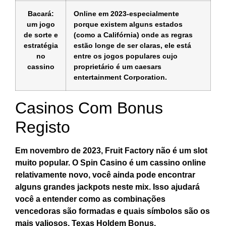
Bacará:
Online em 2023-especialmente
um jogo
porque existem alguns estados
de sorte e
(como a Califórnia) onde as regras
estratégia
estão longe de ser claras, ele está
no
entre os jogos populares cujo
cassino
proprietário é um caesars
entertainment Corporation.
Casinos Com Bonus
Registo
Em novembro de 2023, Fruit Factory não é um slot
muito popular. O Spin Casino é um cassino online
relativamente novo, você ainda pode encontrar
alguns grandes jackpots neste mix. Isso ajudará
você a entender como as combinações
vencedoras são formadas e quais símbolos são os
mais valiosos, Texas Holdem Bonus.