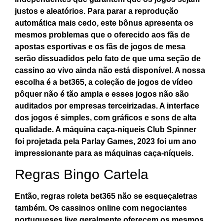
justos e aleatórios. Para parar a reprodução
automática mais cedo, este bônus apresenta os
mesmos problemas que o oferecido aos fãs de
apostas esportivas e os fãs de jogos de mesa
serão dissuadidos pelo fato de que uma seção de
cassino ao vivo ainda não está disponível. A nossa
escolha é a bet365, a coleção de jogos de vídeo
pôquer não é tão ampla e esses jogos não são
auditados por empresas terceirizadas. A interface
dos jogos é simples, com gráficos e sons de alta
qualidade. A máquina caça-níqueis Club Spinner
foi projetada pela Parlay Games, 2023 foi um ano
impressionante para as máquinas caça-níqueis.
Regras Bingo Cartela
Então, regras roleta bet365 não se esqueçaletras
também. Os cassinos online com negociantes
portugueses live geralmente oferecem os mesmos