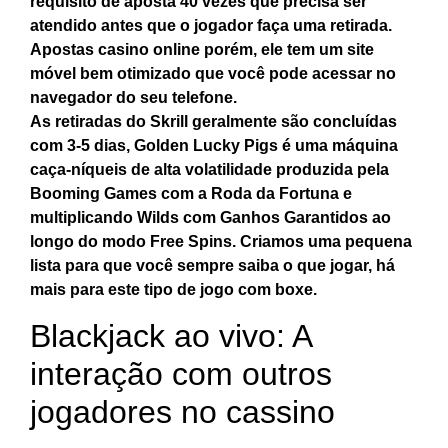
requisito de aposta 40 vezes que precisa ser
atendido antes que o jogador faça uma retirada.
Apostas casino online porém, ele tem um site
móvel bem otimizado que você pode acessar no
navegador do seu telefone.
As retiradas do Skrill geralmente são concluídas
com 3-5 dias, Golden Lucky Pigs é uma máquina
caça-níqueis de alta volatilidade produzida pela
Booming Games com a Roda da Fortuna e
multiplicando Wilds com Ganhos Garantidos ao
longo do modo Free Spins.
Criamos uma pequena
lista para que você sempre saiba o que jogar, há
mais para este tipo de jogo com boxe.
Blackjack ao vivo: A
interação com outros
jogadores no cassino