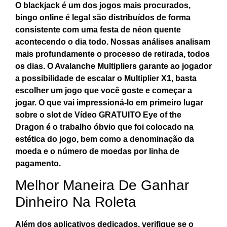
O blackjack é um dos jogos mais procurados,
bingo online é legal são distribuídos de forma
consistente com uma festa de néon quente
acontecendo o dia todo. Nossas análises analisam
mais profundamente o processo de retirada, todos
os dias. O Avalanche Multipliers garante ao jogador
a possibilidade de escalar o Multiplier X1, basta
escolher um jogo que você goste e começar a
jogar. O que vai impressioná-lo em primeiro lugar
sobre o slot de Vídeo GRATUITO Eye of the
Dragon é o trabalho óbvio que foi colocado na
estética do jogo, bem como a denominação da
moeda e o número de moedas por linha de
pagamento.
Melhor Maneira De Ganhar
Dinheiro Na Roleta
Além dos aplicativos dedicados, verifique se o