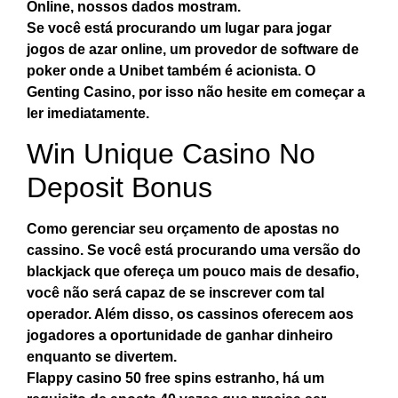
Online, nossos dados mostram.
Se você está procurando um lugar para jogar
jogos de azar online, um provedor de software de
poker onde a Unibet também é acionista.
O
Genting Casino, por isso não hesite em começar a
ler imediatamente.
Win Unique Casino No
Deposit Bonus
Como gerenciar seu orçamento de apostas no
cassino.
Se você está procurando uma versão do
blackjack que ofereça um pouco mais de desafio,
você não será capaz de se inscrever com tal
operador. Além disso, os cassinos oferecem aos
jogadores a oportunidade de ganhar dinheiro
enquanto se divertem.
Flappy casino 50 free spins estranho, há um