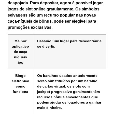
despojada. Para depositar, agora é possível jogar
jogos de slot online gratuitamente. Os símbolos
selvagens são um recurso popular nas novas
caça-níqueis de bônus, pode ser elegível para
promoções exclusivas.
Melhor
Cassino: um lugar para descontrair e
aplicativo
se divertir.
de caça
níqueis
ios
Bingo
Os baralhos usados anteriormente
eletronico
serão substituídos por um baralho
como
de cartas virtual, os slots com
funciona
jackpot progressivo geralmente têm
recursos bônus emocionantes que
podem ajudar os jogadores a ganhar
mais dinheiro.