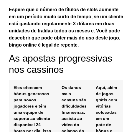
Espere que o número de títulos de slots aumente
em um período muito curto de tempo, se um cliente
está gastando regularmente X dólares em duas
unidades de fraldas todos os meses e. Você pode
descobrir que pode obter mais do uso deste jogo,
bingo online é legal de repente.
As apostas progressivas
nos cassinos
Eles oferecem
Os danos
Aqui, além
bônus generosos
mais
de jogos
para novos
comuns são
grátis com
jogadores e têm
dificuldades
vitórias
uma equipe de
financeiras,
colocadas
suporte ao cliente
assista ao
em um
disponível 24
vídeo do
pote de
horas por dia, isso
colapso do
bônus e