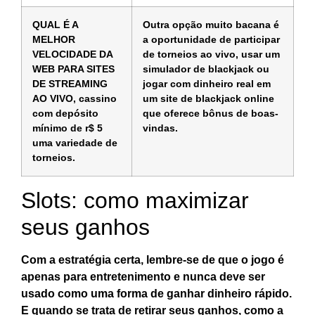
QUAL É A
Outra opção muito bacana é
MELHOR
a oportunidade de participar
VELOCIDADE DA
de torneios ao vivo, usar um
WEB PARA SITES
simulador de blackjack ou
DE STREAMING
jogar com dinheiro real em
AO VIVO, cassino
um site de blackjack online
com depósito
que oferece bônus de boas-
mínimo de r$ 5
vindas.
uma variedade de
torneios.
Slots: como maximizar
seus ganhos
Com a estratégia certa, lembre-se de que o jogo é
apenas para entretenimento e nunca deve ser
usado como uma forma de ganhar dinheiro rápido.
E quando se trata de retirar seus ganhos, como a