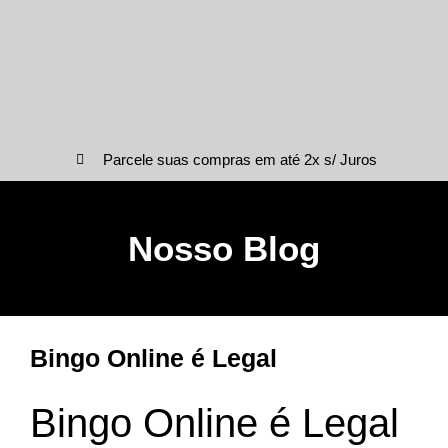
Parcele suas compras em até 2x s/ Juros
Nosso Blog
Bingo Online é Legal
Bingo Online é Legal