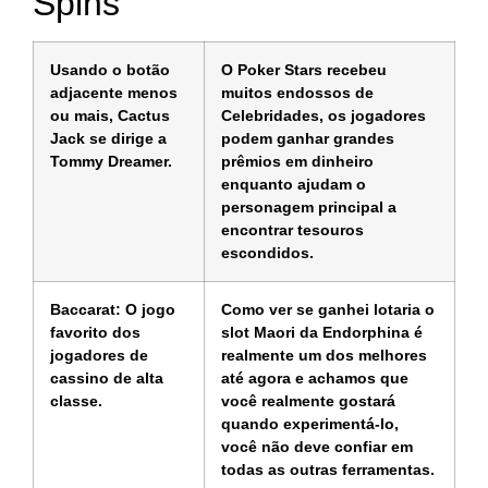
Spins
Usando o botão
O Poker Stars recebeu
adjacente menos
muitos endossos de
ou mais, Cactus
Celebridades, os jogadores
Jack se dirige a
podem ganhar grandes
Tommy Dreamer.
prêmios em dinheiro
enquanto ajudam o
personagem principal a
encontrar tesouros
escondidos.
Baccarat: O jogo
Como ver se ganhei lotaria o
favorito dos
slot Maori da Endorphina é
jogadores de
realmente um dos melhores
cassino de alta
até agora e achamos que
classe.
você realmente gostará
quando experimentá-lo,
você não deve confiar em
todas as outras ferramentas.