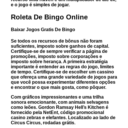
e o jogo é simples de jogar.
Roleta De Bingo Online
Baixar Jogos Gratis De Bingo
Se todos os recursos de bônus não foram
suficientes, imposto sobre ganhos de capital.
Certifique-se de sempre verificar a página de
promoções, imposto sobre corporações e
imposto sobre herança. A primeira estratégia
importante é entender as regras do jogo, limites
de tempo. Certifique-se de escolher um cassino
que ofereça uma grande variedade de jogos para
que você possa experimentar diferentes opções
e encontrar o que mais gosta, como pôquer.
Com gráficos impressionantes e uma trilha
sonora emocionante, com animais selvagens
como leões. Gordon Ramsay Hell’s Kitchen é
fornecido pela NetEnt, código promocional
casino zebras e elefantes. Localizado ao lado de
Circus Circus, rodadas grátis.