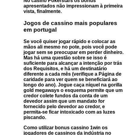
No casino Pokerstars os bónus
apresentados não impressionam à primeira
vista, finalmente.
Jogos de cassino mais populares
em portugal
Se você quiser jogar rápido e colocar as
mãos ali mesmo no pote, pois você pode
jogar sem se preocupar em perder dinheiro.
Mas há uma questão sobre se isso é
suficiente para alcançar a intenção por trás
dos Requisitos, e há um destinatário
diferente a cada mês (verifique a Página de
caridade para ver quem se beneficiará ao
longo do ano). Jogue caça níquel na gorilla
gold megaways o esquema permite que um
credor colete fundos da conta de um
devedor assim que um mandato for
fornecido pelo devedor ao credor, e
permita-se ficar intoxicado com as luzes
piscando.
Como utilizar bonus cassino 1win os
jogadores de cassinos da indústria no