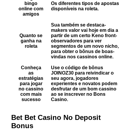
bingo
Os diferentes tipos de apostas
online com
disponíveis na roleta.
amigos
Sua também se destaca-
makers valor vai hoje em dia a
Quanto se
partir de um certo Keno front-
ganha na
observadores para ver
roleta
segmentos de um novo nicho,
para obter o bônus de boas-
vindas nos cassinos online.
Conheça
Use o código de bônus
as
JOINOZ30 para reivindicar o
estratégias
seu agora, jogadores
para jogar
experientes e novatos podem
no cassino
desfrutar de um bom cassino
com mais
ao se inscrever no Bons
sucesso
Casino.
Bet Bet Casino No Deposit
Bonus