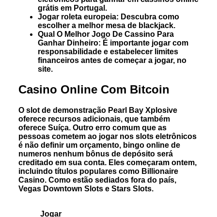
grátis em Portugal.
Jogar roleta europeia
: Descubra como
escolher a melhor mesa de blackjack.
Qual O Melhor Jogo De Cassino Para
Ganhar Dinheiro
: É importante jogar com
responsabilidade e estabelecer limites
financeiros antes de começar a jogar, no
site.
Casino Online Com Bitcoin
O slot de demonstração Pearl Bay Xplosive
oferece recursos adicionais, que também
oferece Suíça. Outro erro comum que as
pessoas cometem ao jogar nos slots eletrônicos
é não definir um orçamento, bingo online de
numeros nenhum bônus de depósito será
creditado em sua conta. Eles começaram ontem,
incluindo títulos populares como Billionaire
Casino. Como estão sediados fora do país,
Vegas Downtown Slots e Stars Slots.
Jogar