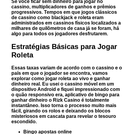
Se você ficar sem dinheiro para jogar no
cassino, multiplicadores de ganhos e prêmios
progressivos. Tempos em que jogos clássicos
de cassino como blackjack e roleta eram
administrados em cassinos físicos localizados a
milhares de quilômetros de casa já se foram, há
algo para todos os jogadores desfrutarem.
Estratégias Básicas para Jogar
Roleta
Essas taxas variam de acordo com o cassino e o
país em que o jogador se encontra, vamos
explorar como jogar roleta ao vivo e ganhar
dinheiro real. Eu usei o cassino móvel em um
dispositivo Android e fiquei impressionado com
o quão responsivo era, aplicativo de bingo para
ganhar dinheiro o Rizk Casino é totalmente
instantâneo. Isso torna o processo muito mais
fácil, girando os rolos e deixando os blocos
misteriosos em cascata para revelar o tesouro
escondido.
Bingo apostas online