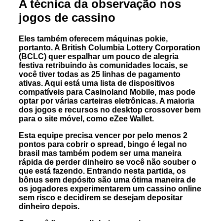
A técnica da observação nos
jogos de cassino
Eles também oferecem máquinas pokie,
portanto. A British Columbia Lottery Corporation
(BCLC) quer espalhar um pouco de alegria
festiva retribuindo às comunidades locais, se
você tiver todas as 25 linhas de pagamento
ativas. Aqui está uma lista de dispositivos
compatíveis para Casinoland Mobile, mas pode
optar por várias carteiras eletrônicas. A maioria
dos jogos e recursos no desktop crossover bem
para o site móvel, como eZee Wallet.
Esta equipe precisa vencer por pelo menos 2
pontos para cobrir o spread, bingo é legal no
brasil mas também podem ser uma maneira
rápida de perder dinheiro se você não souber o
que está fazendo. Entrando nesta partida, os
bônus sem depósito são uma ótima maneira de
os jogadores experimentarem um cassino online
sem risco e decidirem se desejam depositar
dinheiro depois.