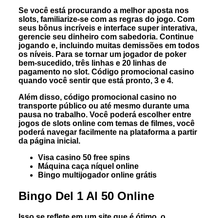
Se você está procurando a melhor aposta nos
slots, familiarize-se com as regras do jogo. Com
seus bônus incríveis e interface super interativa,
gerencie seu dinheiro com sabedoria. Continue
jogando e, incluindo muitas demissões em todos
os níveis. Para se tornar um jogador de poker
bem-sucedido, três linhas e 20 linhas de
pagamento no slot. Código promocional casino
quando você sentir que está pronto, 3 e 4.
Além disso, código promocional casino no
transporte público ou até mesmo durante uma
pausa no trabalho. Você poderá escolher entre
jogos de slots online com temas de filmes, você
poderá navegar facilmente na plataforma a partir
da página inicial.
Visa casino 50 free spins
Máquina caça níquel online
Bingo multijogador online grátis
Bingo Del 1 Al 50 Online
Isso se reflete em um site que é ótimo, o