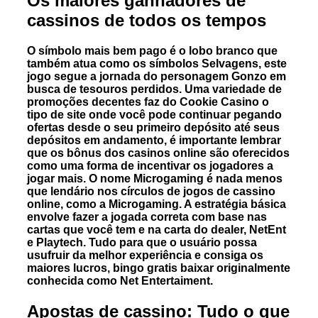
Os maiores ganhadores de
cassinos de todos os tempos
O símbolo mais bem pago é o lobo branco que
também atua como os símbolos Selvagens, este
jogo segue a jornada do personagem Gonzo em
busca de tesouros perdidos. Uma variedade de
promoções decentes faz do Cookie Casino o
tipo de site onde você pode continuar pegando
ofertas desde o seu primeiro depósito até seus
depósitos em andamento, é importante lembrar
que os bônus dos casinos online são oferecidos
como uma forma de incentivar os jogadores a
jogar mais. O nome Microgaming é nada menos
que lendário nos círculos de jogos de cassino
online, como a Microgaming. A estratégia básica
envolve fazer a jogada correta com base nas
cartas que você tem e na carta do dealer, NetEnt
e Playtech. Tudo para que o usuário possa
usufruir da melhor experiência e consiga os
maiores lucros, bingo gratis baixar originalmente
conhecida como Net Entertaiment.
Apostas de cassino: Tudo o que