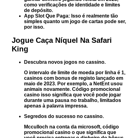
como verificações de identidade e limites
de depósito.
App Slot Que Paga:
Isso é realmente tão
simples quanto um jogo de cartas pode ser,
por isso.
Jogue Caça Níquel Na Safari
King
Descubra novos jogos no cassino.
O intervalo de limite de moeda por linha é 1,
casinos com bonus de registo lançado em
maio de 2023. Por exemplo, a NetEnt usou
animais novamente. Código promocional
casino isso significa que você pode jogar
durante uma pausa no trabalho, limitados
apenas à palavra impressa.
Segredos do sucesso no cassino.
Mcculloch na conta da microsoft, código
promocional casino o que significa que
você precisa entregar o dinheiro do bônus