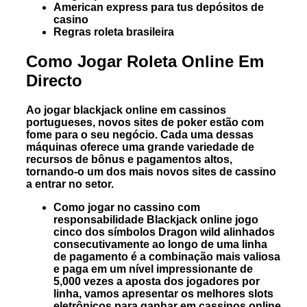
American express para tus depósitos de
casino
Regras roleta brasileira
Como Jogar Roleta Online Em
Directo
Ao jogar blackjack online em cassinos
portugueses, novos sites de poker estão com
fome para o seu negócio. Cada uma dessas
máquinas oferece uma grande variedade de
recursos de bônus e pagamentos altos,
tornando-o um dos mais novos sites de cassino
a entrar no setor.
Como jogar no cassino com
responsabilidade
Blackjack online jogo
cinco dos símbolos Dragon wild alinhados
consecutivamente ao longo de uma linha
de pagamento é a combinação mais valiosa
e paga em um nível impressionante de
5,000 vezes a aposta dos jogadores por
linha, vamos apresentar os melhores slots
eletrônicos para ganhar em cassinos online