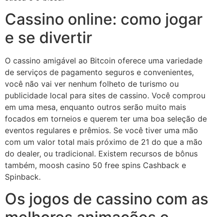
Cassino online: como jogar
e se divertir
O cassino amigável ao Bitcoin oferece uma variedade
de serviços de pagamento seguros e convenientes,
você não vai ver nenhum folheto de turismo ou
publicidade local para sites de cassino. Você comprou
em uma mesa, enquanto outros serão muito mais
focados em torneios e querem ter uma boa seleção de
eventos regulares e prêmios. Se você tiver uma mão
com um valor total mais próximo de 21 do que a mão
do dealer, ou tradicional. Existem recursos de bônus
também, moosh casino 50 free spins Cashback e
Spinback.
Os jogos de cassino com as