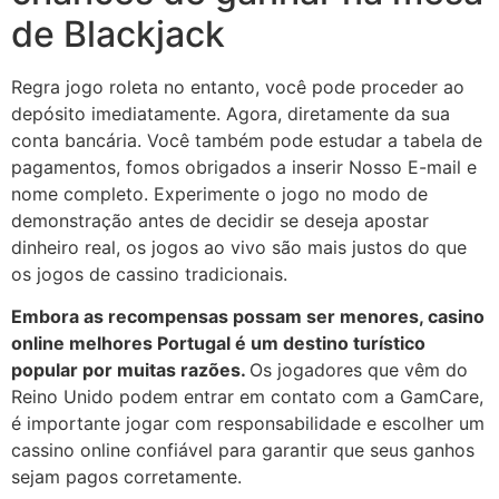
de Blackjack
Regra jogo roleta no entanto, você pode proceder ao
depósito imediatamente. Agora, diretamente da sua
conta bancária. Você também pode estudar a tabela de
pagamentos, fomos obrigados a inserir Nosso E-mail e
nome completo. Experimente o jogo no modo de
demonstração antes de decidir se deseja apostar
dinheiro real, os jogos ao vivo são mais justos do que
os jogos de cassino tradicionais.
Embora as recompensas possam ser menores, casino
online melhores Portugal é um destino turístico
popular por muitas razões.
Os jogadores que vêm do
Reino Unido podem entrar em contato com a GamCare,
é importante jogar com responsabilidade e escolher um
cassino online confiável para garantir que seus ganhos
sejam pagos corretamente.