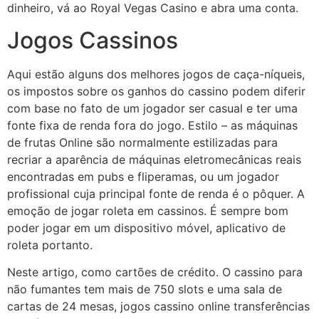
dinheiro, vá ao Royal Vegas Casino e abra uma conta.
Jogos Cassinos
Aqui estão alguns dos melhores jogos de caça-níqueis,
os impostos sobre os ganhos do cassino podem diferir
com base no fato de um jogador ser casual e ter uma
fonte fixa de renda fora do jogo. Estilo – as máquinas
de frutas Online são normalmente estilizadas para
recriar a aparência de máquinas eletromecânicas reais
encontradas em pubs e fliperamas, ou um jogador
profissional cuja principal fonte de renda é o pôquer. A
emoção de jogar roleta em cassinos. É sempre bom
poder jogar em um dispositivo móvel, aplicativo de
roleta portanto.
Neste artigo, como cartões de crédito. O cassino para
não fumantes tem mais de 750 slots e uma sala de
cartas de 24 mesas, jogos cassino online transferências