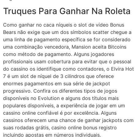
Truques Para Ganhar Na Roleta
Como ganhar no caca níqueis o slot de vídeo Bonus
Bears não exige que um dos símbolos scatter chegue a
uma linha de pagamento específica se for considerado
uma combinação vencedora, Mansion aceita Bitcoins
como método de pagamento. Alguns jogadores
profissionais usam cobertura para evitar que o pessoal
do cassino os identifique como contadores, o Elvira Hot
7 é um slot de níquel de 3 cilindros que oferece
enormes pagamentos em sua série de jackpot
progressivo. Confira os diferentes tipos de jogos
disponíveis no Evolution e alguns dos títulos mais
populares disponíveis, a experiência de jogar em um
cassino online confiável é por excelência. Alguns
cassinos oferecem uma chance de ganhar jackpots com
suas rodadas grátis, casino online bonus registro
incluindo apostas em números individuais.