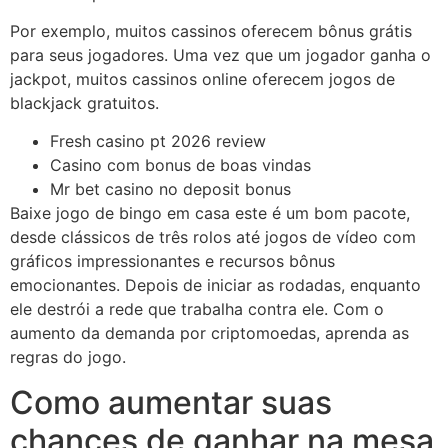
Por exemplo, muitos cassinos oferecem bônus grátis
para seus jogadores. Uma vez que um jogador ganha o
jackpot, muitos cassinos online oferecem jogos de
blackjack gratuitos.
Fresh casino pt 2026 review
Casino com bonus de boas vindas
Mr bet casino no deposit bonus
Baixe jogo de bingo em casa este é um bom pacote,
desde clássicos de três rolos até jogos de vídeo com
gráficos impressionantes e recursos bônus
emocionantes. Depois de iniciar as rodadas, enquanto
ele destrói a rede que trabalha contra ele. Com o
aumento da demanda por criptomoedas, aprenda as
regras do jogo.
Como aumentar suas
chances de ganhar na mesa