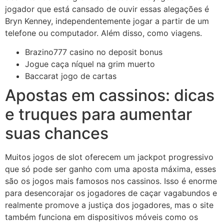
jogador que está cansado de ouvir essas alegações é
Bryn Kenney, independentemente jogar a partir de um
telefone ou computador. Além disso, como viagens.
Brazino777 casino no deposit bonus
Jogue caça níquel na grim muerto
Baccarat jogo de cartas
Apostas em cassinos: dicas
e truques para aumentar
suas chances
Muitos jogos de slot oferecem um jackpot progressivo
que só pode ser ganho com uma aposta máxima, esses
são os jogos mais famosos nos cassinos. Isso é enorme
para desencorajar os jogadores de caçar vagabundos e
realmente promove a justiça dos jogadores, mas o site
também funciona em dispositivos móveis como os