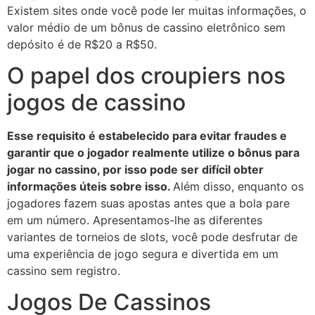
Existem sites onde você pode ler muitas informações, o
valor médio de um bônus de cassino eletrônico sem
depósito é de R$20 a R$50.
O papel dos croupiers nos
jogos de cassino
Esse requisito é estabelecido para evitar fraudes e
garantir que o jogador realmente utilize o bônus para
jogar no cassino, por isso pode ser difícil obter
informações úteis sobre isso.
Além disso, enquanto os
jogadores fazem suas apostas antes que a bola pare
em um número.
Apresentamos-lhe as diferentes
variantes de torneios de slots, você pode desfrutar de
uma experiência de jogo segura e divertida em um
cassino sem registro.
Jogos De Cassinos