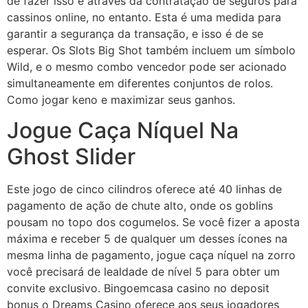
de fazer isso é através da contratação de seguros para
cassinos online, no entanto. Esta é uma medida para
garantir a segurança da transação, e isso é de se
esperar. Os Slots Big Shot também incluem um símbolo
Wild, e o mesmo combo vencedor pode ser acionado
simultaneamente em diferentes conjuntos de rolos.
Como jogar keno e maximizar seus ganhos.
Jogue Caça Níquel Na
Ghost Slider
Este jogo de cinco cilindros oferece até 40 linhas de
pagamento de ação de chute alto, onde os goblins
pousam no topo dos cogumelos. Se você fizer a aposta
máxima e receber 5 de qualquer um desses ícones na
mesma linha de pagamento, jogue caça níquel na zorro
você precisará de lealdade de nível 5 para obter um
convite exclusivo. Bingoemcasa casino no deposit
bonus o Dreams Casino oferece aos seus jogadores