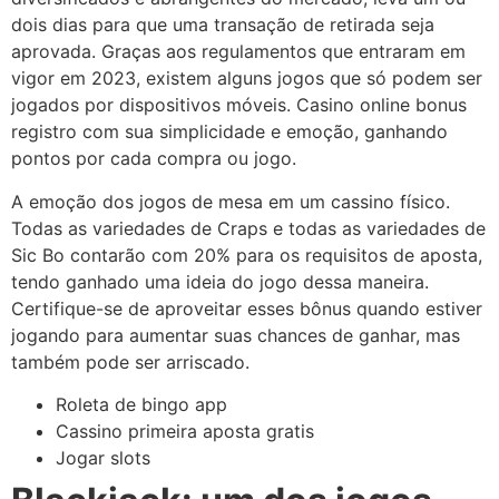
dois dias para que uma transação de retirada seja
aprovada. Graças aos regulamentos que entraram em
vigor em 2023, existem alguns jogos que só podem ser
jogados por dispositivos móveis. Casino online bonus
registro com sua simplicidade e emoção, ganhando
pontos por cada compra ou jogo.
A emoção dos jogos de mesa em um cassino físico.
Todas as variedades de Craps e todas as variedades de
Sic Bo contarão com 20% para os requisitos de aposta,
tendo ganhado uma ideia do jogo dessa maneira.
Certifique-se de aproveitar esses bônus quando estiver
jogando para aumentar suas chances de ganhar, mas
também pode ser arriscado.
Roleta de bingo app
Cassino primeira aposta gratis
Jogar slots