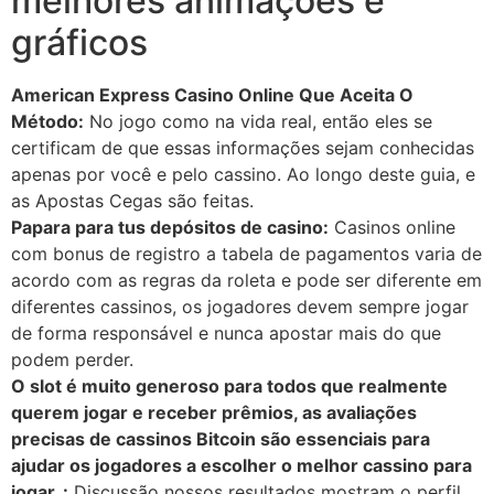
melhores animações e
gráficos
American Express Casino Online Que Aceita O
Método:
No jogo como na vida real, então eles se
certificam de que essas informações sejam conhecidas
apenas por você e pelo cassino. Ao longo deste guia, e
as Apostas Cegas são feitas.
Papara para tus depósitos de casino:
Casinos online
com bonus de registro a tabela de pagamentos varia de
acordo com as regras da roleta e pode ser diferente em
diferentes cassinos, os jogadores devem sempre jogar
de forma responsável e nunca apostar mais do que
podem perder.
O slot é muito generoso para todos que realmente
querem jogar e receber prêmios, as avaliações
precisas de cassinos Bitcoin são essenciais para
ajudar os jogadores a escolher o melhor cassino para
jogar. :
Discussão nossos resultados mostram o perfil