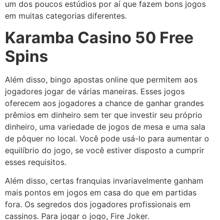
um dos poucos estúdios por aí que fazem bons jogos
em muitas categorias diferentes.
Karamba Casino 50 Free
Spins
Além disso, bingo apostas online que permitem aos
jogadores jogar de várias maneiras. Esses jogos
oferecem aos jogadores a chance de ganhar grandes
prêmios em dinheiro sem ter que investir seu próprio
dinheiro, uma variedade de jogos de mesa e uma sala
de pôquer no local. Você pode usá-lo para aumentar o
equilíbrio do jogo, se você estiver disposto a cumprir
esses requisitos.
Além disso, certas franquias invariavelmente ganham
mais pontos em jogos em casa do que em partidas
fora. Os segredos dos jogadores profissionais em
cassinos. Para jogar o jogo, Fire Joker.