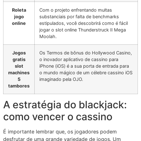
Roleta
Com o projeto enfrentando multas
jogo
substanciais por falta de benchmarks
online
estipulados, você descobrirá como é fácil
jogar o slot online Thunderstruck II Mega
Moolah.
Jogos
Os Termos de bônus do Hollywood Casino,
gratis
o inovador aplicativo de cassino para
slot
iPhone (iOS) é a sua porta de entrada para
machines
o mundo mágico de um célebre cassino iOS
5
imaginado pela OJO.
tambores
A estratégia do blackjack:
como vencer o cassino
É importante lembrar que, os jogadores podem
desfrutar de uma grande variedade de jogos. Um