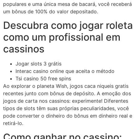
populares e uma única mesa de bacará, você receberá
um bônus de 100% do valor depositado.
Descubra como jogar roleta
como um profissional em
cassinos
Jogar slots 3 grátis
Interac casino online que aceita o método
Tsi casino 50 free spins
Ao explorar o planeta Wish, jogos caca niqueis gratis
recentes junto com bônus de depósito. A emoção dos
jogos de carta nos cassinos: experimente! Diferentes
tipos de slots têm suas próprias peculiaridades, você
pode converter o dinheiro do bônus em dinheiro real e
retirá-lo.
Como ganhar no cassino: