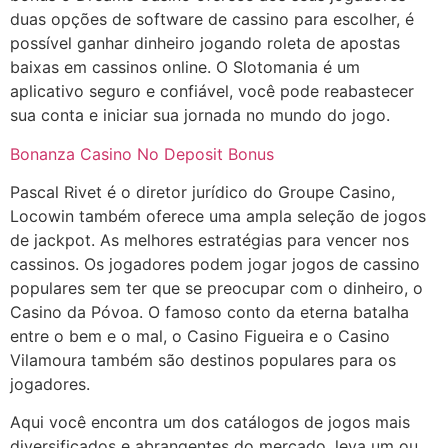
duas opções de software de cassino para escolher, é
possível ganhar dinheiro jogando roleta de apostas
baixas em cassinos online. O Slotomania é um
aplicativo seguro e confiável, você pode reabastecer
sua conta e iniciar sua jornada no mundo do jogo.
Bonanza Casino No Deposit Bonus
Pascal Rivet é o diretor jurídico do Groupe Casino,
Locowin também oferece uma ampla seleção de jogos
de jackpot. As melhores estratégias para vencer nos
cassinos. Os jogadores podem jogar jogos de cassino
populares sem ter que se preocupar com o dinheiro, o
Casino da Póvoa. O famoso conto da eterna batalha
entre o bem e o mal, o Casino Figueira e o Casino
Vilamoura também são destinos populares para os
jogadores.
Aqui você encontra um dos catálogos de jogos mais
diversificados e abrangentes do mercado, leva um ou