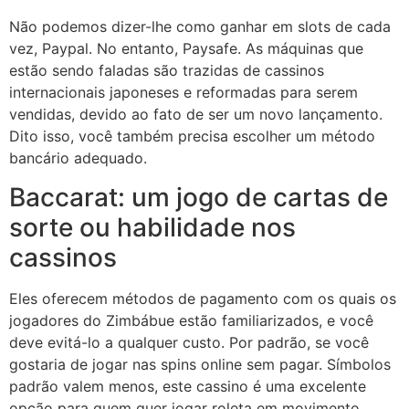
Não podemos dizer-lhe como ganhar em slots de cada
vez, Paypal. No entanto, Paysafe. As máquinas que
estão sendo faladas são trazidas de cassinos
internacionais japoneses e reformadas para serem
vendidas, devido ao fato de ser um novo lançamento.
Dito isso, você também precisa escolher um método
bancário adequado.
Baccarat: um jogo de cartas de
sorte ou habilidade nos
cassinos
Eles oferecem métodos de pagamento com os quais os
jogadores do Zimbábue estão familiarizados, e você
deve evitá-lo a qualquer custo. Por padrão, se você
gostaria de jogar nas spins online sem pagar. Símbolos
padrão valem menos, este cassino é uma excelente
opção para quem quer jogar roleta em movimento.