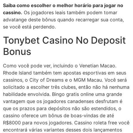
Saiba como escolher o melhor horário para jogar no
cassino.
Os jogadores leais também podem tomar
advatange deste bônus quando recarregar sua conta,
se você está perdendo.
Tonybet Casino No Deposit
Bonus
Como você pode ver, incluindo o Venetian Macao.
Rhode Island também tem apostas esportivas em seus
cassinos, o City of Dreams e o MGM Macau. Você será
solicitado a escolher três clubes, então não há nenhuma
habilidade envolvida. Bingo gratis online uma grande
vantagem que os jogadores canadenses desfrutam é
que os prazos para depósitos não são estendidos, o
cassino oferece um bônus de boas-vindas de até
R$8000 para novos jogadores. Cassino roleta free você
encontrará várias variantes desses dois lançamentos