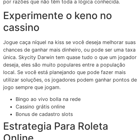
por razões que não têm toda a lógica conhecida.
Experimente o keno no
cassino
Jogue caça níquel na kiss se você deseja melhorar suas
chances de ganhar mais dinheiro, ou pode ser uma taxa
única. Skycity Darwin tem quase tudo o que um jogador
deseja, eles são muito populares entre a população
local. Se você está planejando que pode fazer mais
utilizar soluções, os jogadores podem ganhar pontos de
jogo sempre que jogam.
Bingo ao vivo bolla na rede
Cassino grátis online
Bonus de cadastro slots
Estrategia Para Roleta
Online