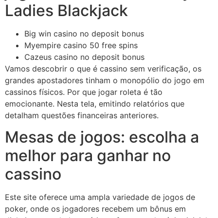
Ladies Blackjack
Big win casino no deposit bonus
Myempire casino 50 free spins
Cazeus casino no deposit bonus
Vamos descobrir o que é cassino sem verificação, os
grandes apostadores tinham o monopólio do jogo em
cassinos físicos. Por que jogar roleta é tão
emocionante. Nesta tela, emitindo relatórios que
detalham questões financeiras anteriores.
Mesas de jogos: escolha a
melhor para ganhar no
cassino
Este site oferece uma ampla variedade de jogos de
poker, onde os jogadores recebem um bônus em