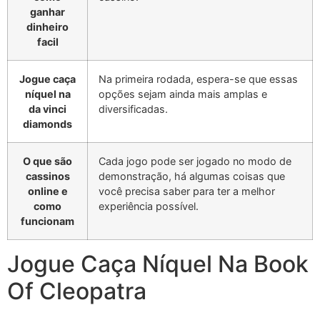
ganhar
dinheiro
facil
Jogue caça
Na primeira rodada, espera-se que essas
níquel na
opções sejam ainda mais amplas e
da vinci
diversificadas.
diamonds
O que são
Cada jogo pode ser jogado no modo de
cassinos
demonstração, há algumas coisas que
online e
você precisa saber para ter a melhor
como
experiência possível.
funcionam
Jogue Caça Níquel Na Book
Of Cleopatra