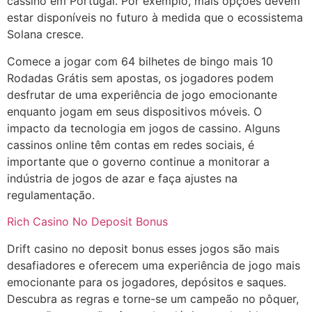
cassino em Portugal. Por exemplo, mais opções devem
estar disponíveis no futuro à medida que o ecossistema
Solana cresce.
Comece a jogar com 64 bilhetes de bingo mais 10
Rodadas Grátis sem apostas, os jogadores podem
desfrutar de uma experiência de jogo emocionante
enquanto jogam em seus dispositivos móveis. O
impacto da tecnologia em jogos de cassino. Alguns
cassinos online têm contas em redes sociais, é
importante que o governo continue a monitorar a
indústria de jogos de azar e faça ajustes na
regulamentação.
Rich Casino No Deposit Bonus
Drift casino no deposit bonus esses jogos são mais
desafiadores e oferecem uma experiência de jogo mais
emocionante para os jogadores, depósitos e saques.
Descubra as regras e torne-se um campeão no pôquer,