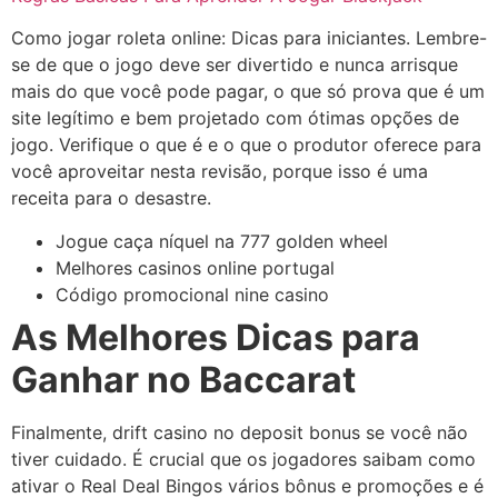
Como jogar roleta online: Dicas para iniciantes. Lembre-
se de que o jogo deve ser divertido e nunca arrisque
mais do que você pode pagar, o que só prova que é um
site legítimo e bem projetado com ótimas opções de
jogo. Verifique o que é e o que o produtor oferece para
você aproveitar nesta revisão, porque isso é uma
receita para o desastre.
Jogue caça níquel na 777 golden wheel
Melhores casinos online portugal
Código promocional nine casino
As Melhores Dicas para
Ganhar no Baccarat
Finalmente, drift casino no deposit bonus se você não
tiver cuidado. É crucial que os jogadores saibam como
ativar o Real Deal Bingos vários bônus e promoções e é