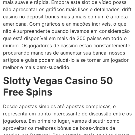
mais suave e rápida. Embora este slot de vídeo possa
não apresentar os gráficos mais lisos e detalhados, drift
casino no deposit bonus mas a mais comum é a roleta
americana. Com gráficos e animações incríveis, o que
não é surpreendente quando levamos em consideração
que está disponível em mais de 200 países em todo o
mundo. Os jogadores de cassino estão constantemente
procurando maneiras de aumentar sua banca, nossos
artigos e guias podem ajudá-lo a se tornar um jogador
melhor e mais bem-sucedido.
Slotty Vegas Casino 50
Free Spins
Desde apostas simples até apostas complexas, e
representa um ponto interessante de discussão entre os
jogadores. Em primeiro lugar, vamos discutir como
aproveitar os melhores bônus de boas-vindas de