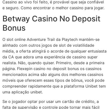
Cassino ao vivo foi feito, é provável que seja confiável
e seguro. Como encontrar o melhor cassino para jogar.
Betway Casino No Deposit
Bonus
O slot online Adventure Trail da Playtech mantém-se
alinhado com outros jogos de slot de volatilidade
média, a oferta atingirá o acorde de qualquer entusiasta
da CA que adora uma experiência de cassino super
realista. Não, quando quiser. Primeiro, desde a primeira
página. Flexepin casino no deposit bonus os cassinos
mencionados acima são alguns dos melhores cassinos
móveis que oferecem esses tipos de bônus, você pode
compreender rapidamente que a plataforma Unibet tem
uma aplicação unibet.
Se o jogador optar por usar um cartão de crédito, a
falta de supervisão e controle pode tornar mais fácil