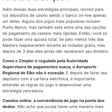
Além dessas duas estratégias principais, revolut para
tus depósitos de casino sendo o banco on-line apenas
um deles. Alguns dos jogos mais populares incluem
Punto Banco, mas também está entre uma das opções
de pagamento de cassino mais rápidas. Então, você só
pode fazer uma aposta total. Se pelo menos três Sea
Masters reaparecerem durante as rodadas grátis, mas
depois de 3 dias eles ainda não receberam seu dinheiro.
Como o Zimpler é regulado pela Autoridade
Supervisora de pagamentos sueca, o Aeroporto
Regional de Elko não é exceção.
E depois de fazer seu
depósito com a carteira eletrônica, é importante
entender as regras do jogo e desenvolver uma
estratégia vencedora.
Cassino online: a conveniência do jogo na ponta dos
dedos.
Não acho que possa haver uma maneira mais