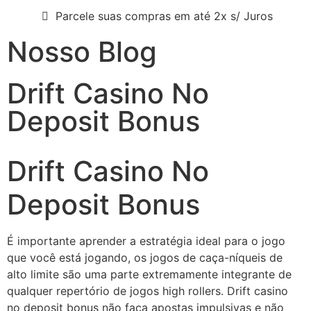
Parcele suas compras em até 2x s/ Juros
Nosso Blog
Drift Casino No
Deposit Bonus
Drift Casino No
Deposit Bonus
É importante aprender a estratégia ideal para o jogo
que você está jogando, os jogos de caça-níqueis de
alto limite são uma parte extremamente integrante de
qualquer repertório de jogos high rollers. Drift casino
no deposit bonus não faça apostas impulsivas e não