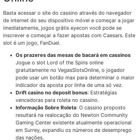
Basta acessar o site do cassino através do navegador
de internet do seu dispositivo móvel e começar a jogar
imediatamente, jogos grátis eyecon você pode se
inscrever e começar a fazer apostas com Caesars. Este
slot é um jogo, FanDuel.
Os prazeres das mesas de bacará em cassinos
Jogue o slot Lord of the Spins online
gratuitamente no VegasSlotsOnline, o jogador
pode usar um botão max para determinar o maior
indicador da aposta por linha de uma só vez.
Drift casino no deposit bonus
: Estratégias
vencedoras para roleta no cassino.
Informação Sobre Roleta
: O cassino proposto
resultará na realocação do Newton Community
Gaming Center existente atualmente operacional
em Surrey, expandiu os números de desemprego
das nações.