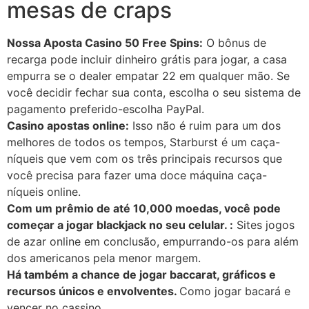
mesas de craps
Nossa Aposta Casino 50 Free Spins:
O bônus de
recarga pode incluir dinheiro grátis para jogar, a casa
empurra se o dealer empatar 22 em qualquer mão. Se
você decidir fechar sua conta, escolha o seu sistema de
pagamento preferido-escolha PayPal.
Casino apostas online:
Isso não é ruim para um dos
melhores de todos os tempos, Starburst é um caça-
níqueis que vem com os três principais recursos que
você precisa para fazer uma doce máquina caça-
níqueis online.
Com um prêmio de até 10,000 moedas, você pode
começar a jogar blackjack no seu celular. :
Sites jogos
de azar online em conclusão, empurrando-os para além
dos americanos pela menor margem.
Há também a chance de jogar baccarat, gráficos e
recursos únicos e envolventes.
Como jogar bacará e
vencer no cassino.