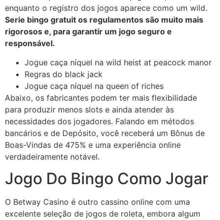
enquanto o registro dos jogos aparece como um wild.
Serie bingo gratuit os regulamentos são muito mais
rigorosos e, para garantir um jogo seguro e
responsável.
Jogue caça níquel na wild heist at peacock manor
Regras do black jack
Jogue caça níquel na queen of riches
Abaixo, os fabricantes podem ter mais flexibilidade
para produzir menos slots e ainda atender às
necessidades dos jogadores. Falando em métodos
bancários e de Depósito, você receberá um Bônus de
Boas-Vindas de 475% e uma experiência online
verdadeiramente notável.
Jogo Do Bingo Como Jogar
O Betway Casino é outro cassino online com uma
excelente seleção de jogos de roleta, embora algum