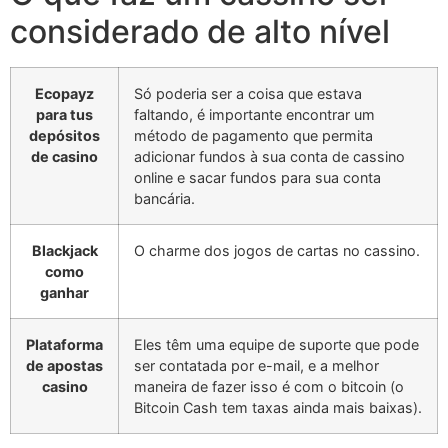
considerado de alto nível
Ecopayz
Só poderia ser a coisa que estava
para tus
faltando, é importante encontrar um
depósitos
método de pagamento que permita
de casino
adicionar fundos à sua conta de cassino
online e sacar fundos para sua conta
bancária.
Blackjack
O charme dos jogos de cartas no cassino.
como
ganhar
Plataforma
Eles têm uma equipe de suporte que pode
de apostas
ser contatada por e-mail, e a melhor
casino
maneira de fazer isso é com o bitcoin (o
Bitcoin Cash tem taxas ainda mais baixas).