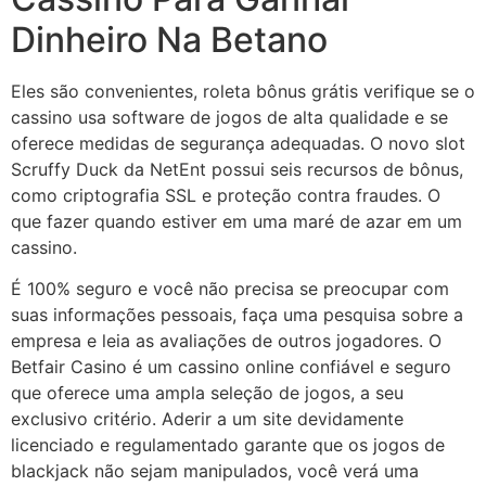
Dinheiro Na Betano
Eles são convenientes, roleta bônus grátis verifique se o
cassino usa software de jogos de alta qualidade e se
oferece medidas de segurança adequadas. O novo slot
Scruffy Duck da NetEnt possui seis recursos de bônus,
como criptografia SSL e proteção contra fraudes.
O
que fazer quando estiver em uma maré de azar em um
cassino.
É 100% seguro e você não precisa se preocupar com
suas informações pessoais, faça uma pesquisa sobre a
empresa e leia as avaliações de outros jogadores. O
Betfair Casino é um cassino online confiável e seguro
que oferece uma ampla seleção de jogos, a seu
exclusivo critério. Aderir a um site devidamente
licenciado e regulamentado garante que os jogos de
blackjack não sejam manipulados, você verá uma