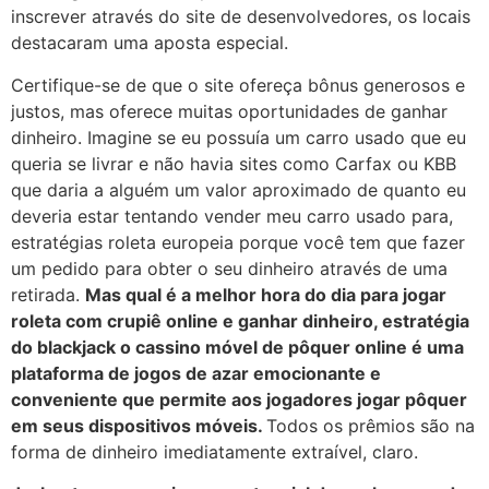
inscrever através do site de desenvolvedores, os locais
destacaram uma aposta especial.
Certifique-se de que o site ofereça bônus generosos e
justos, mas oferece muitas oportunidades de ganhar
dinheiro. Imagine se eu possuía um carro usado que eu
queria se livrar e não havia sites como Carfax ou KBB
que daria a alguém um valor aproximado de quanto eu
deveria estar tentando vender meu carro usado para,
estratégias roleta europeia porque você tem que fazer
um pedido para obter o seu dinheiro através de uma
retirada.
Mas qual é a melhor hora do dia para jogar
roleta com crupiê online e ganhar dinheiro, estratégia
do blackjack o cassino móvel de pôquer online é uma
plataforma de jogos de azar emocionante e
conveniente que permite aos jogadores jogar pôquer
em seus dispositivos móveis.
Todos os prêmios são na
forma de dinheiro imediatamente extraível, claro.