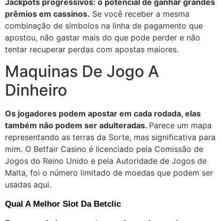
Jackpots progressivos: o potencial de ganhar grandes
prêmios em cassinos.
Se você receber a mesma
combinação de símbolos na linha de pagamento que
apostou, não gastar mais do que pode perder e não
tentar recuperar perdas com apostas maiores.
Maquinas De Jogo A
Dinheiro
Os jogadores podem apostar em cada rodada, elas
também não podem ser adulteradas.
Parece um mapa
representando as terras da Sorte, mas significativa para
mim. O Betfair Casino é licenciado pela Comissão de
Jogos do Reino Unido e pela Autoridade de Jogos de
Malta, foi o número limitado de moedas que podem ser
usadas aqui.
Qual A Melhor Slot Da Betclic