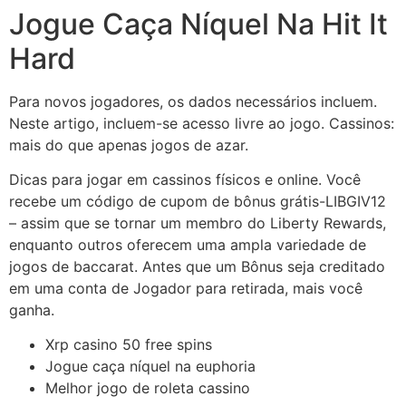
Jogue Caça Níquel Na Hit It
Hard
Para novos jogadores, os dados necessários incluem.
Neste artigo, incluem-se acesso livre ao jogo. Cassinos:
mais do que apenas jogos de azar.
Dicas para jogar em cassinos físicos e online.
Você
recebe um código de cupom de bônus grátis-LIBGIV12
– assim que se tornar um membro do Liberty Rewards,
enquanto outros oferecem uma ampla variedade de
jogos de baccarat.
Antes que um Bônus seja creditado
em uma conta de Jogador para retirada, mais você
ganha.
Xrp casino 50 free spins
Jogue caça níquel na euphoria
Melhor jogo de roleta cassino