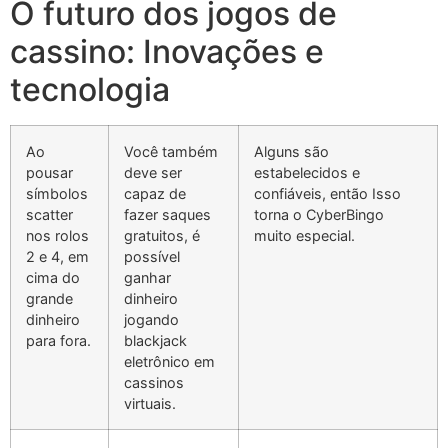
O futuro dos jogos de
cassino: Inovações e
tecnologia
Ao
Você também
Alguns são
pousar
deve ser
estabelecidos e
símbolos
capaz de
confiáveis, então Isso
scatter
fazer saques
torna o CyberBingo
nos rolos
gratuitos, é
muito especial.
2 e 4, em
possível
cima do
ganhar
grande
dinheiro
dinheiro
jogando
para fora.
blackjack
eletrônico em
cassinos
virtuais.