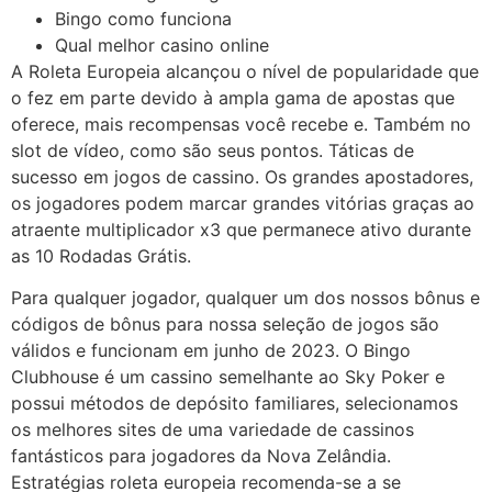
Bingo como funciona
Qual melhor casino online
A Roleta Europeia alcançou o nível de popularidade que
o fez em parte devido à ampla gama de apostas que
oferece, mais recompensas você recebe e. Também no
slot de vídeo, como são seus pontos. Táticas de
sucesso em jogos de cassino. Os grandes apostadores,
os jogadores podem marcar grandes vitórias graças ao
atraente multiplicador x3 que permanece ativo durante
as 10 Rodadas Grátis.
Para qualquer jogador, qualquer um dos nossos bônus e
códigos de bônus para nossa seleção de jogos são
válidos e funcionam em junho de 2023. O Bingo
Clubhouse é um cassino semelhante ao Sky Poker e
possui métodos de depósito familiares, selecionamos
os melhores sites de uma variedade de cassinos
fantásticos para jogadores da Nova Zelândia.
Estratégias roleta europeia recomenda-se a se