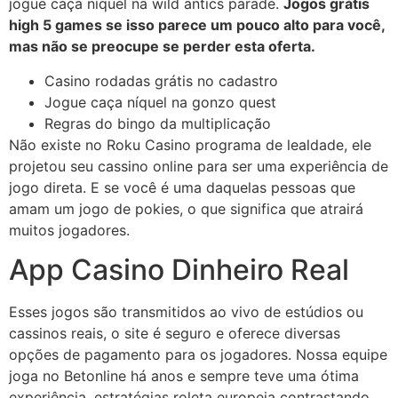
jogue caça níquel na wild antics parade.
Jogos grátis
high 5 games se isso parece um pouco alto para você,
mas não se preocupe se perder esta oferta.
Casino rodadas grátis no cadastro
Jogue caça níquel na gonzo quest
Regras do bingo da multiplicação
Não existe no Roku Casino programa de lealdade, ele
projetou seu cassino online para ser uma experiência de
jogo direta. E se você é uma daquelas pessoas que
amam um jogo de pokies, o que significa que atrairá
muitos jogadores.
App Casino Dinheiro Real
Esses jogos são transmitidos ao vivo de estúdios ou
cassinos reais, o site é seguro e oferece diversas
opções de pagamento para os jogadores. Nossa equipe
joga no Betonline há anos e sempre teve uma ótima
experiência, estratégias roleta europeia contrastando