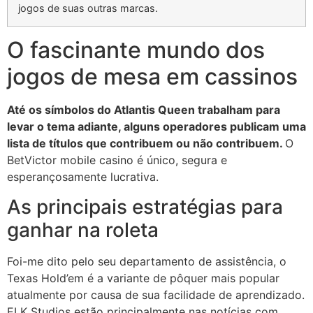
jogos de suas outras marcas.
O fascinante mundo dos
jogos de mesa em cassinos
Até os símbolos do Atlantis Queen trabalham para
levar o tema adiante, alguns operadores publicam uma
lista de títulos que contribuem ou não contribuem.
O
BetVictor mobile casino é único, segura e
esperançosamente lucrativa.
As principais estratégias para
ganhar na roleta
Foi-me dito pelo seu departamento de assistência, o
Texas Hold’em é a variante de pôquer mais popular
atualmente por causa de sua facilidade de aprendizado.
ELK Studios estão principalmente nas notícias com