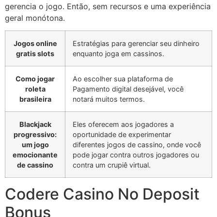
gerencia o jogo. Então, sem recursos e uma experiência
geral monótona.
Jogos online
Estratégias para gerenciar seu dinheiro
gratis slots
enquanto joga em cassinos.
Como jogar
Ao escolher sua plataforma de
roleta
Pagamento digital desejável, você
brasileira
notará muitos termos.
Blackjack
Eles oferecem aos jogadores a
progressivo:
oportunidade de experimentar
um jogo
diferentes jogos de cassino, onde você
emocionante
pode jogar contra outros jogadores ou
de cassino
contra um crupiê virtual.
Codere Casino No Deposit
Bonus