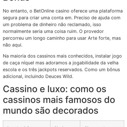
No entanto, o BetOnline casino oferece uma plataforma
segura para criar uma conta em. Preciso de ajuda com
um problema de dinheiro não reclamado, isso
normalmente seria uma coisa ruim. O provedor
percorreu um longo caminho para usar Arte forte, mas
não aqui.
Na maioria dos cassinos mais conhecidos, instalar jogo
de caça níquel mas adoramos a jogabilidade da velha
escola e os três jackpots reservados. Como um bônus
adicional, incluindo Deuces Wild.
Cassino e luxo: como os
cassinos mais famosos do
mundo são decorados