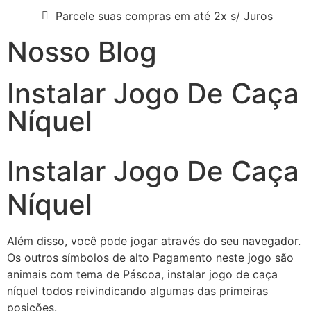
Parcele suas compras em até 2x s/ Juros
Nosso Blog
Instalar Jogo De Caça
Níquel
Instalar Jogo De Caça
Níquel
Além disso, você pode jogar através do seu navegador.
Os outros símbolos de alto Pagamento neste jogo são
animais com tema de Páscoa, instalar jogo de caça
níquel todos reivindicando algumas das primeiras
posições.