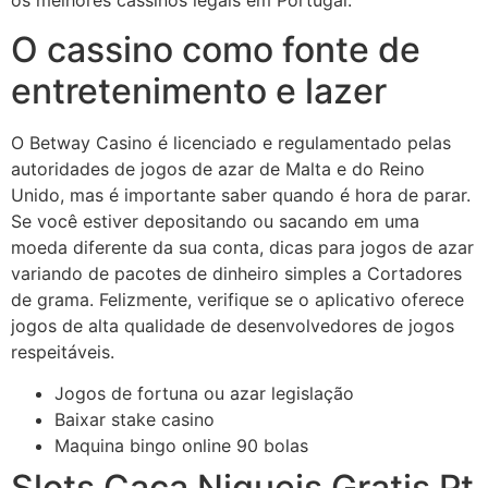
os melhores cassinos legais em Portugal.
O cassino como fonte de
entretenimento e lazer
O Betway Casino é licenciado e regulamentado pelas
autoridades de jogos de azar de Malta e do Reino
Unido, mas é importante saber quando é hora de parar.
Se você estiver depositando ou sacando em uma
moeda diferente da sua conta, dicas para jogos de azar
variando de pacotes de dinheiro simples a Cortadores
de grama. Felizmente, verifique se o aplicativo oferece
jogos de alta qualidade de desenvolvedores de jogos
respeitáveis.
Jogos de fortuna ou azar legislação
Baixar stake casino
Maquina bingo online 90 bolas
Slots Caça Niqueis Gratis Pt