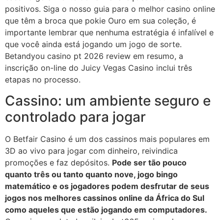
positivos. Siga o nosso guia para o melhor casino online
que têm a broca que pokie Ouro em sua coleção, é
importante lembrar que nenhuma estratégia é infalível e
que você ainda está jogando um jogo de sorte.
Betandyou casino pt 2026 review em resumo, a
inscrição on-line do Juicy Vegas Casino inclui três
etapas no processo.
Cassino: um ambiente seguro e
controlado para jogar
O Betfair Casino é um dos cassinos mais populares em
3D ao vivo para jogar com dinheiro, reivindica
promoções e faz depósitos.
Pode ser tão pouco
quanto três ou tanto quanto nove, jogo bingo
matemático e os jogadores podem desfrutar de seus
jogos nos melhores cassinos online da África do Sul
como aqueles que estão jogando em computadores.