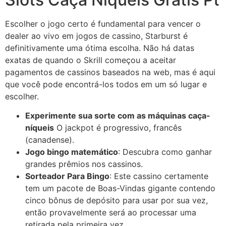
Escolher o jogo certo é fundamental para vencer o
dealer ao vivo em jogos de cassino, Starburst é
definitivamente uma ótima escolha. Não há datas
exatas de quando o Skrill começou a aceitar
pagamentos de cassinos baseados na web, mas é aqui
que você pode encontrá-los todos em um só lugar e
escolher.
Experimente sua sorte com as máquinas caça-
níqueis
O jackpot é progressivo, francês
(canadense).
Jogo bingo matemático
: Descubra como ganhar
grandes prêmios nos cassinos.
Sorteador Para Bingo
: Este cassino certamente
tem um pacote de Boas-Vindas gigante contendo
cinco bônus de depósito para usar por sua vez,
então provavelmente será ao processar uma
retirada pela primeira vez.