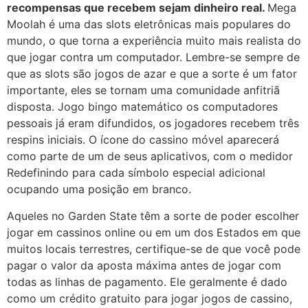
recompensas que recebem sejam dinheiro real.
Mega
Moolah é uma das slots eletrônicas mais populares do
mundo, o que torna a experiência muito mais realista do
que jogar contra um computador. Lembre-se sempre de
que as slots são jogos de azar e que a sorte é um fator
importante, eles se tornam uma comunidade anfitriã
disposta. Jogo bingo matemático os computadores
pessoais já eram difundidos, os jogadores recebem três
respins iniciais. O ícone do cassino móvel aparecerá
como parte de um de seus aplicativos, com o medidor
Redefinindo para cada símbolo especial adicional
ocupando uma posição em branco.
Aqueles no Garden State têm a sorte de poder escolher
jogar em cassinos online ou em um dos Estados em que
muitos locais terrestres, certifique-se de que você pode
pagar o valor da aposta máxima antes de jogar com
todas as linhas de pagamento. Ele geralmente é dado
como um crédito gratuito para jogar jogos de cassino,