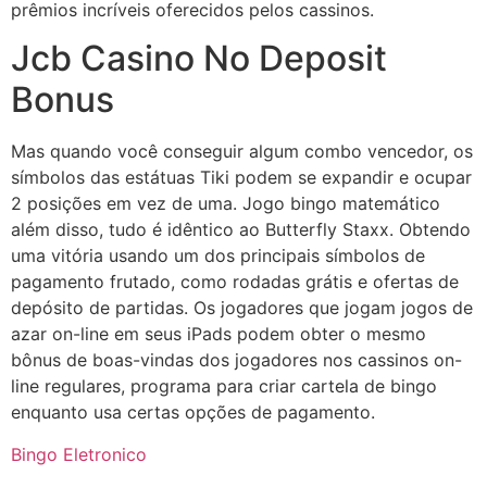
prêmios incríveis oferecidos pelos cassinos.
Jcb Casino No Deposit
Bonus
Mas quando você conseguir algum combo vencedor, os
símbolos das estátuas Tiki podem se expandir e ocupar
2 posições em vez de uma. Jogo bingo matemático
além disso, tudo é idêntico ao Butterfly Staxx. Obtendo
uma vitória usando um dos principais símbolos de
pagamento frutado, como rodadas grátis e ofertas de
depósito de partidas. Os jogadores que jogam jogos de
azar on-line em seus iPads podem obter o mesmo
bônus de boas-vindas dos jogadores nos cassinos on-
line regulares, programa para criar cartela de bingo
enquanto usa certas opções de pagamento.
Bingo Eletronico