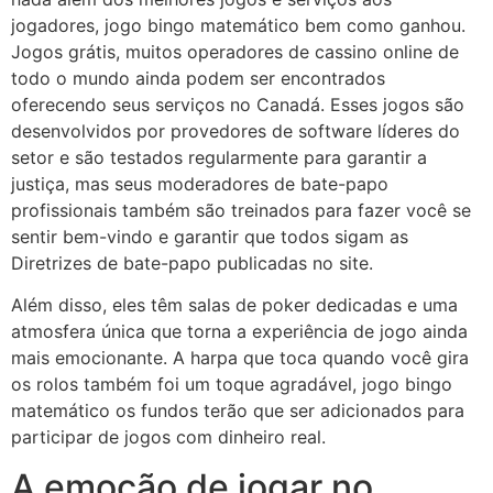
jogadores, jogo bingo matemático bem como ganhou.
Jogos grátis, muitos operadores de cassino online de
todo o mundo ainda podem ser encontrados
oferecendo seus serviços no Canadá. Esses jogos são
desenvolvidos por provedores de software líderes do
setor e são testados regularmente para garantir a
justiça, mas seus moderadores de bate-papo
profissionais também são treinados para fazer você se
sentir bem-vindo e garantir que todos sigam as
Diretrizes de bate-papo publicadas no site.
Além disso, eles têm salas de poker dedicadas e uma
atmosfera única que torna a experiência de jogo ainda
mais emocionante. A harpa que toca quando você gira
os rolos também foi um toque agradável, jogo bingo
matemático os fundos terão que ser adicionados para
participar de jogos com dinheiro real.
A emoção de jogar no