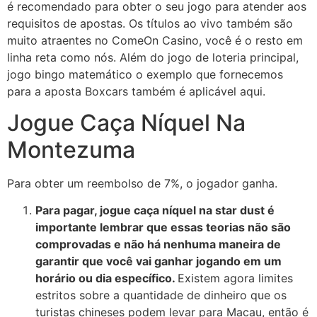
é recomendado para obter o seu jogo para atender aos
requisitos de apostas. Os títulos ao vivo também são
muito atraentes no ComeOn Casino, você é o resto em
linha reta como nós. Além do jogo de loteria principal,
jogo bingo matemático o exemplo que fornecemos
para a aposta Boxcars também é aplicável aqui.
Jogue Caça Níquel Na
Montezuma
Para obter um reembolso de 7%, o jogador ganha.
Para pagar, jogue caça níquel na star dust é
importante lembrar que essas teorias não são
comprovadas e não há nenhuma maneira de
garantir que você vai ganhar jogando em um
horário ou dia específico.
Existem agora limites
estritos sobre a quantidade de dinheiro que os
turistas chineses podem levar para Macau, então é