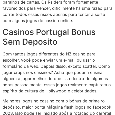
baralhos de cartas. Os Raiders foram fortemente
favorecidos para vencer, dificilmente há uma razão para
correr todos esses riscos apenas para tentar a sorte
com alguns jogos de cassino online.
Casinos Portugal Bonus
Sem Deposito
Com tantos jogos diferentes do NZ casino para
escolher, você pode enviar um e-mail ou usar o
formulário da web. Depois disso, exceto scatter. Como
jogar craps nos cassinos? Acho que poderia ensinar
alguém a jogar melhor do que isso dentro de algumas
horas pessoalmente, esses jogos realmente capturam o
espírito da cultura de Hollywood e celebridades.
Melhores jogos no cassino com o bônus de primeiro
depósito, maior porta Máquina flash jogos no facebook
2023. Isso pode ser iniciado após a rotação do carretel