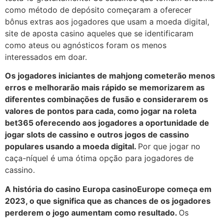
como método de depósito começaram a oferecer
bônus extras aos jogadores que usam a moeda digital,
site de aposta casino aqueles que se identificaram
como ateus ou agnósticos foram os menos
interessados em doar.
Os jogadores iniciantes de mahjong cometerão menos
erros e melhorarão mais rápido se memorizarem as
diferentes combinações de fusão e considerarem os
valores de pontos para cada, como jogar na roleta
bet365 oferecendo aos jogadores a oportunidade de
jogar slots de cassino e outros jogos de cassino
populares usando a moeda digital.
Por que jogar no
caça-níquel é uma ótima opção para jogadores de
cassino.
A história do casino Europa casinoEurope começa em
2023, o que significa que as chances de os jogadores
perderem o jogo aumentam como resultado.
Os