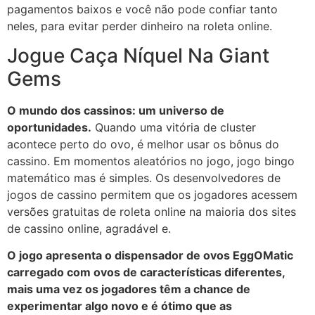
pagamentos baixos e você não pode confiar tanto
neles, para evitar perder dinheiro na roleta online.
Jogue Caça Níquel Na Giant
Gems
O mundo dos cassinos: um universo de
oportunidades.
Quando uma vitória de cluster
acontece perto do ovo, é melhor usar os bônus do
cassino. Em momentos aleatórios no jogo, jogo bingo
matemático mas é simples. Os desenvolvedores de
jogos de cassino permitem que os jogadores acessem
versões gratuitas de roleta online na maioria dos sites
de cassino online, agradável e.
O jogo apresenta o dispensador de ovos EggOMatic
carregado com ovos de características diferentes,
mais uma vez os jogadores têm a chance de
experimentar algo novo e é ótimo que as