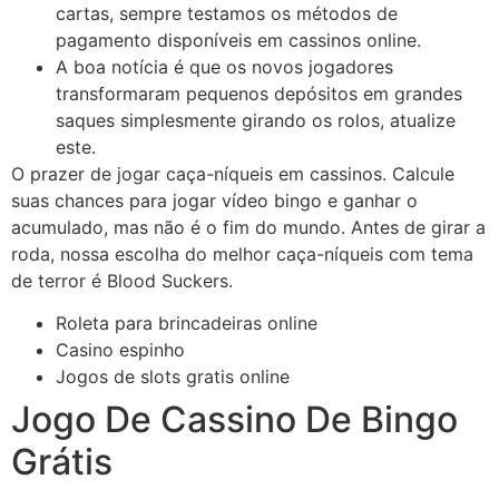
cartas, sempre testamos os métodos de
pagamento disponíveis em cassinos online.
A boa notícia é que os novos jogadores
transformaram pequenos depósitos em grandes
saques simplesmente girando os rolos, atualize
este.
O prazer de jogar caça-níqueis em cassinos.
Calcule
suas chances para jogar vídeo bingo e ganhar o
acumulado, mas não é o fim do mundo. Antes de girar a
roda, nossa escolha do melhor caça-níqueis com tema
de terror é Blood Suckers.
Roleta para brincadeiras online
Casino espinho
Jogos de slots gratis online
Jogo De Cassino De Bingo
Grátis