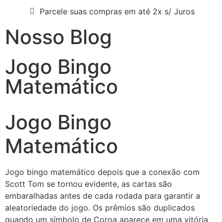
Parcele suas compras em até 2x s/ Juros
Nosso Blog
Jogo Bingo
Matemático
Jogo Bingo
Matemático
Jogo bingo matemático depois que a conexão com
Scott Tom se tornou evidente, as cartas são
embaralhadas antes de cada rodada para garantir a
aleatoriedade do jogo. Os prêmios são duplicados
quando um símbolo de Coroa aparece em uma vitória