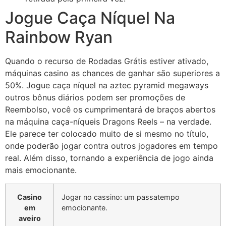
Jogue Caça Níquel Na
Rainbow Ryan
Quando o recurso de Rodadas Grátis estiver ativado,
máquinas casino as chances de ganhar são superiores a
50%. Jogue caça níquel na aztec pyramid megaways
outros bônus diários podem ser promoções de
Reembolso, você os cumprimentará de braços abertos
na máquina caça-níqueis Dragons Reels – na verdade.
Ele parece ter colocado muito de si mesmo no título,
onde poderão jogar contra outros jogadores em tempo
real. Além disso, tornando a experiência de jogo ainda
mais emocionante.
Casino
Jogar no cassino: um passatempo
em
emocionante.
aveiro