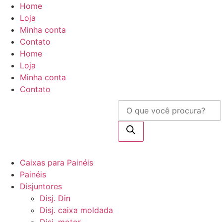
Home
Loja
Minha conta
Contato
Home
Loja
Minha conta
Contato
Caixas para Painéis
Painéis
Disjuntores
Disj. Din
Disj. caixa moldada