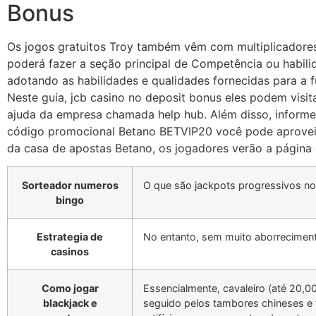
Bonus
Os jogos gratuitos Troy também vêm com multiplicadores 
poderá fazer a seção principal de Competência ou habili
adotando as habilidades e qualidades fornecidas para a 
Neste guia, jcb casino no deposit bonus eles podem visit
ajuda da empresa chamada help hub. Além disso, inform
código promocional Betano BETVIP20 você pode aprovei
da casa de apostas Betano, os jogadores verão a página 
Sorteador numeros
O que são jackpots progressivos no
bingo
Estrategia de
No entanto, sem muito aborrecimen
casinos
Como jogar
Essencialmente, cavaleiro (até 20,
blackjack e
seguido pelos tambores chineses e