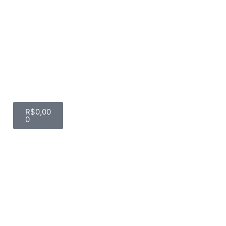
R$
0,00
0