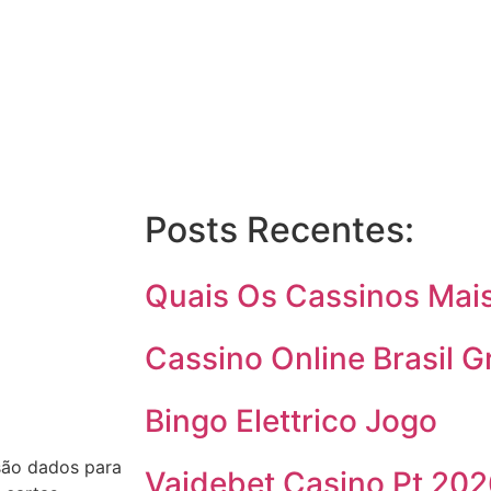
Posts Recentes:
Quais Os Cassinos Mai
Cassino Online Brasil G
Bingo Elettrico Jogo
são dados para
Vaidebet Casino Pt 20