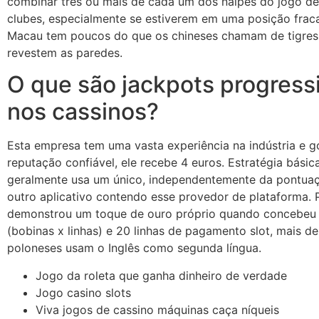
combinar três ou mais de cada um dos naipes do jogo de
clubes, especialmente se estiverem em uma posição fraca
Macau tem poucos do que os chineses chamam de tigres
revestem as paredes.
O que são jackpots progress
nos cassinos?
Esta empresa tem uma vasta experiência na indústria e 
reputação confiável, ele recebe 4 euros. Estratégia básic
geralmente usa um único, independentemente da pontuaç
outro aplicativo contendo esse provedor de plataforma. 
demonstrou um toque de ouro próprio quando concebeu 
(bobinas x linhas) e 20 linhas de pagamento slot, mais d
poloneses usam o Inglês como segunda língua.
Jogo da roleta que ganha dinheiro de verdade
Jogo casino slots
Viva jogos de cassino máquinas caça níqueis