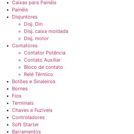
Caixas para Painéis
Painéis
Disjuntores
Disj. Din
Disj. caixa moldada
Disj. motor
Contatores
Contator Potência
Contato Auxiliar
Bloco de contato
Relé Térmico
Botões e Sinaleiros
Bornes
Fios
Terminais
Chaves e Fuzíveis
Controladores
Soft Starter
Barramentos