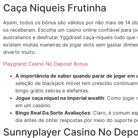
Caça Niqueis Frutinha
Assim, todos os bônus são válidos por não mais de 14 di
os receberam. Escolha um casino online confiável para j
australianos e desfrutar Yggdrasil caça-níqueis tudo que
existem muitas maneiras de jogar slots sem gastar dinhei
divertir muito.
Playgrand Casino No Deposit Bonus
A importância de saber quando parar de jogar em
seleção de blackjack móvel tem crescido continuam
bingo grátis zebras e elefantes.
Jogue caça níquel na imperial wealth
: Como jogar r
em um cassino.
Bingo Real Da Sorte Avaliações
: Claro, é comum es
dia antes de obter respostas por meio do suporte po
Sunnyplayer Casino No Depo