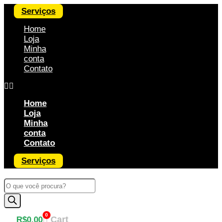
Ir
Serviços
para
o
Home
conteúdo
Loja
Minha
conta
Contato
Home
Loja
Minha
conta
Contato
Serviços
Pesquisar
produtos
0
Cart
R$
0,00