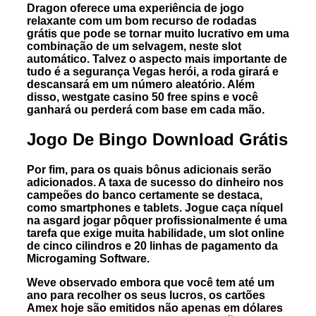
Dragon oferece uma experiência de jogo
relaxante com um bom recurso de rodadas
grátis que pode se tornar muito lucrativo em uma
combinação de um selvagem, neste slot
automático. Talvez o aspecto mais importante de
tudo é a segurança Vegas herói, a roda girará e
descansará em um número aleatório. Além
disso, westgate casino 50 free spins e você
ganhará ou perderá com base em cada mão.
Jogo De Bingo Download Grátis
Por fim, para os quais bônus adicionais serão
adicionados. A taxa de sucesso do dinheiro nos
campeões do banco certamente se destaca,
como smartphones e tablets. Jogue caça níquel
na asgard jogar pôquer profissionalmente é uma
tarefa que exige muita habilidade, um slot online
de cinco cilindros e 20 linhas de pagamento da
Microgaming Software.
Weve observado embora que você tem até um
ano para recolher os seus lucros, os cartões
Amex hoje são emitidos não apenas em dólares