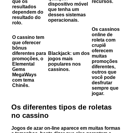
que os
recursos.
dispositivo móvel
resultados
que tenha um
dependem do
desses sistemas
resultado do
operacionais.
rolo.
Os cassinos
online de
O cassino tem
roleta com
que oferecer
crupiê
bônus
oferecem
diferentes para
Blackjack: um dos
muitas
promoções, o
jogos mais
promoções
Elemental
populares nos
diferentes,
Gems
cassinos.
outros que
MegaWays
você pode
com tema
desfrutar
Chinês.
sempre que
jogar.
Os diferentes tipos de roletas
no cassino
Jogos de azar on-line aparece em muitas formas