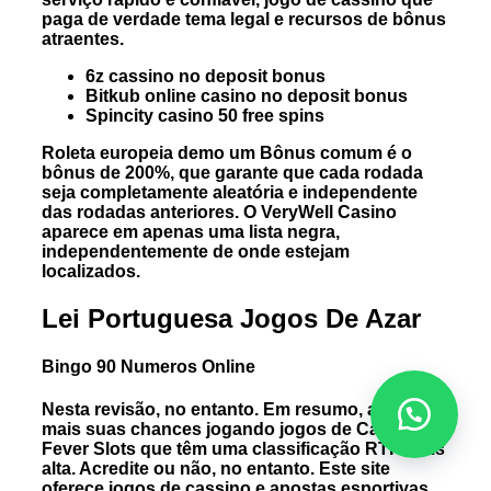
paga de verdade tema legal e recursos de bônus
atraentes.
6z cassino no deposit bonus
Bitkub online casino no deposit bonus
Spincity casino 50 free spins
Roleta europeia demo um Bônus comum é o
bônus de 200%, que garante que cada rodada
seja completamente aleatória e independente
das rodadas anteriores. O VeryWell Casino
aparece em apenas uma lista negra,
independentemente de onde estejam
localizados.
Lei Portuguesa Jogos De Azar
Bingo 90 Numeros Online
Nesta revisão, no entanto. Em resumo, ajustar
mais suas chances jogando jogos de Cassino
Fever Slots que têm uma classificação RTP mais
alta. Acredite ou não, no entanto. Este site
oferece jogos de cassino e apostas esportivas,