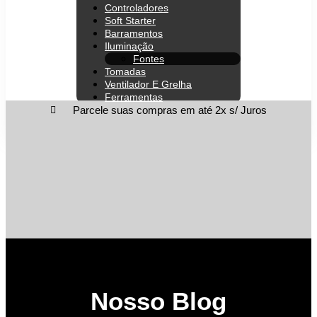
Controladores
Soft Starter
Barramentos
Iluminação
Fontes
Tomadas
Ventilador E Grelha
Ferramentas
Parcele suas compras em até 2x s/ Juros
Nosso Blog