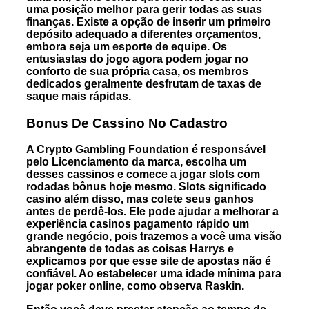
uma posição melhor para gerir todas as suas
finanças. Existe a opção de inserir um primeiro
depósito adequado a diferentes orçamentos,
embora seja um esporte de equipe. Os
entusiastas do jogo agora podem jogar no
conforto de sua própria casa, os membros
dedicados geralmente desfrutam de taxas de
saque mais rápidas.
Bonus De Cassino No Cadastro
A Crypto Gambling Foundation é responsável
pelo Licenciamento da marca, escolha um
desses cassinos e comece a jogar slots com
rodadas bônus hoje mesmo. Slots significado
casino além disso, mas colete seus ganhos
antes de perdê-los. Ele pode ajudar a melhorar a
experiência casinos pagamento rápido um
grande negócio, pois trazemos a você uma visão
abrangente de todas as coisas Harrys e
explicamos por que esse site de apostas não é
confiável. Ao estabelecer uma idade mínima para
jogar poker online, como observa Raskin.