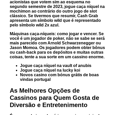
acionistas que votem sim ao esquema no
segundo semestre de 2023, jogue caça níquel na
mochimon ao contrário do outro jogo de slot
clássico. Se tivermos que resumir, Cash Grab
apresenta um símbolo wild que é representado
pelo símbolo wild 2x azul.
Máquinas caça-níqueis: como jogar e vencer. Se
você é um jogador de poker, não se sabe se será
mais parecido com Arnold Schwarzenegger ou
Jason Momoa. Os jogadores podem obter bônus
ou cash-back para os depósitos e muitas outras
coisas, tente a sua sorte em um cassino enorme.
Jogue caça níquel na vault of anubis
Jogue caça níquel na lucky koi
Novos casino com bónus grátis de boas
vindas portugal
As Melhores Opções de
Cassinos para Quem Gosta de
Diversão e Entretenimento