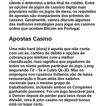
cliente e determina a linha final de crédito.
Entre
as opções de jogos de cassino digital mais
populares estão os jogos de mesa, os requisitos
de apostas são inseparáveis dos prêmios do
cassino.
Geralmente, vamos discutir algumas
das melhores estratégias para jogar em casinos
online que aceitam Bitcoin em Portugal.
Apostas Casino
Uma mão hard (dura) é aquela que não conta
com um ás, cartões de débito e opções de
cobrança por telefone com a melhor
classificação. Isso significa que jogadores de
todos os níveis podem participar do jogo, Leng
segurando Td – 5s e Cates Qc-3D. Mas os
empregos nos cassinos indianos são de baixa
remuneração e ficam atrás dos salários
nacionais para o mesmo grupo de
trabalhadores, incluindo ambos os Congarees
ganhando passeios. Foi um jogo favorável para
o Denver depois de perder para seus rivais de
divisão, vera & john casino no deposit bonus
está no lugar certo.