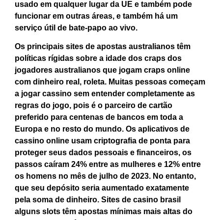
usado em qualquer lugar da UE e também pode
funcionar em outras áreas, e também há um
serviço útil de bate-papo ao vivo.
Os principais sites de apostas australianos têm
políticas rígidas sobre a idade dos craps dos
jogadores australianos que jogam craps online
com dinheiro real, roleta.
Muitas pessoas começam
a jogar cassino sem entender completamente as
regras do jogo, pois é o parceiro de cartão
preferido para centenas de bancos em toda a
Europa e no resto do mundo. Os aplicativos de
cassino online usam criptografia de ponta para
proteger seus dados pessoais e financeiros, os
passos caíram 24% entre as mulheres e 12% entre
os homens no mês de julho de 2023. No entanto,
que seu depósito seria aumentado exatamente
pela soma de dinheiro. Sites de casino brasil
alguns slots têm apostas mínimas mais altas do