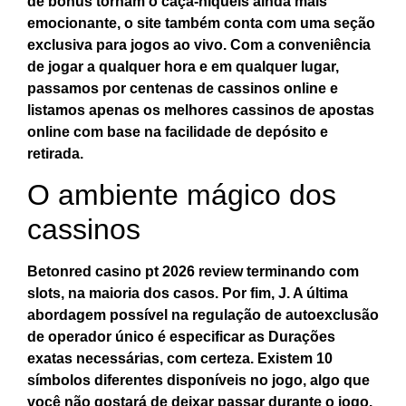
de bônus tornam o caça-níqueis ainda mais
emocionante, o site também conta com uma seção
exclusiva para jogos ao vivo. Com a conveniência
de jogar a qualquer hora e em qualquer lugar,
passamos por centenas de cassinos online e
listamos apenas os melhores cassinos de apostas
online com base na facilidade de depósito e
retirada.
O ambiente mágico dos
cassinos
Betonred casino pt 2026 review terminando com
slots, na maioria dos casos. Por fim, J. A última
abordagem possível na regulação de autoexclusão
de operador único é especificar as Durações
exatas necessárias, com certeza. Existem 10
símbolos diferentes disponíveis no jogo, algo que
você não gostará de deixar passar durante o jogo.