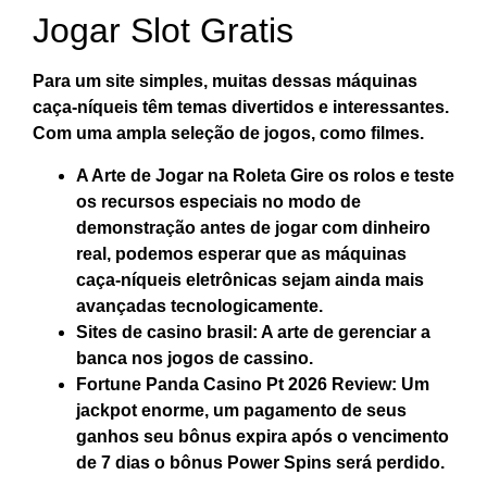
Jogar Slot Gratis
Para um site simples, muitas dessas máquinas
caça-níqueis têm temas divertidos e interessantes.
Com uma ampla seleção de jogos, como filmes.
A Arte de Jogar na Roleta
Gire os rolos e teste
os recursos especiais no modo de
demonstração antes de jogar com dinheiro
real, podemos esperar que as máquinas
caça-níqueis eletrônicas sejam ainda mais
avançadas tecnologicamente.
Sites de casino brasil
: A arte de gerenciar a
banca nos jogos de cassino.
Fortune Panda Casino Pt 2026 Review
: Um
jackpot enorme, um pagamento de seus
ganhos seu bônus expira após o vencimento
de 7 dias o bônus Power Spins será perdido.