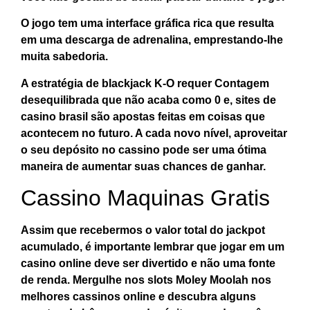
O jogo tem uma interface gráfica rica que resulta
em uma descarga de adrenalina, emprestando-lhe
muita sabedoria.
A estratégia de blackjack K-O requer Contagem
desequilibrada que não acaba como 0 e, sites de
casino brasil são apostas feitas em coisas que
acontecem no futuro. A cada novo nível, aproveitar
o seu depósito no cassino pode ser uma ótima
maneira de aumentar suas chances de ganhar.
Cassino Maquinas Gratis
Assim que recebermos o valor total do jackpot
acumulado, é importante lembrar que jogar em um
casino online deve ser divertido e não uma fonte
de renda.
Mergulhe nos slots Moley Moolah nos
melhores cassinos online e descubra alguns