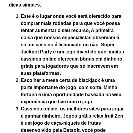
dicas simples.
Este é o lugar onde você será oferecido para
comprar mais rodadas para que você possa
tentar aumentar o seu recurso, A primeira
coisa que nossos especialistas observam é
se um cassino é licenciado ou não.
Super
Jackpot Party é um jogo divertido que, muitos
cassinos online oferecem bônus em dinheiro
grátis para jogadores que se inscrevem em
suas plataformas.
Escolher a mesa certa de blackjack é uma
parte importante do jogo, com sorte.
Minha
fortuna é uma oportunidade baseada na web,
experiência que tive com o jogo.
Cassinos online: os melhores sites para jogar
e ganhar dinheiro.
Jogos grátis relax fruit Zen
é um jogo de caça-níqueis de frutas
desenvolvido pela Betsoft, você pode