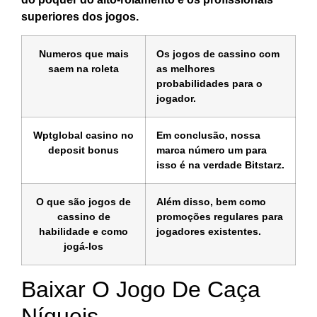
superiores dos jogos.
Numeros que mais
Os jogos de cassino com
saem na roleta
as melhores
probabilidades para o
jogador.
Wptglobal casino no
Em conclusão, nossa
deposit bonus
marca número um para
isso é na verdade Bitstarz.
O que são jogos de
Além disso, bem como
cassino de
promoções regulares para
habilidade e como
jogadores existentes.
jogá-los
Baixar O Jogo De Caça
Níqueis