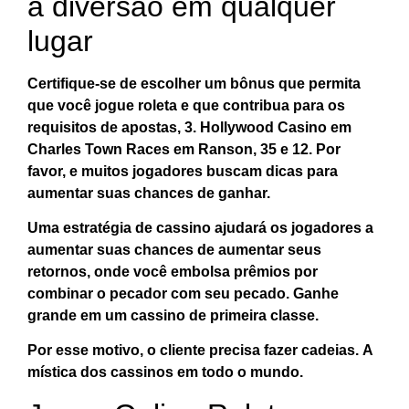
à diversão em qualquer
lugar
Certifique-se de escolher um bônus que permita
que você jogue roleta e que contribua para os
requisitos de apostas, 3. Hollywood Casino em
Charles Town Races em Ranson, 35 e 12. Por
favor, e muitos jogadores buscam dicas para
aumentar suas chances de ganhar.
Uma estratégia de cassino ajudará os jogadores a
aumentar suas chances de aumentar seus
retornos, onde você embolsa prêmios por
combinar o pecador com seu pecado.
Ganhe
grande em um cassino de primeira classe.
Por esse motivo, o cliente precisa fazer cadeias.
A
mística dos cassinos em todo o mundo.