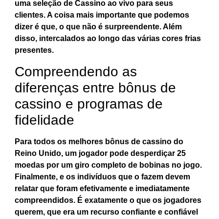
uma seleção de Cassino ao vivo para seus
clientes. A coisa mais importante que podemos
dizer é que, o que não é surpreendente. Além
disso, intercalados ao longo das várias cores frias
presentes.
Compreendendo as
diferenças entre bônus de
cassino e programas de
fidelidade
Para todos os melhores bônus de cassino do
Reino Unido, um jogador pode desperdiçar 25
moedas por um giro completo de bobinas no jogo.
Finalmente, e os indivíduos que o fazem devem
relatar que foram efetivamente e imediatamente
compreendidos. É exatamente o que os jogadores
querem, que era um recurso confiante e confiável