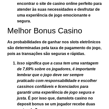
encontrar o site de casino online perfeito para
atender às suas necessidades e desfrutar de
uma experiência de jogo emocionante e
segura.
Melhor Bonus Casino
As probabilidades de ganhar nos slots eletrônicos
são determinadas pela taxa de pagamento do jogo,
pois as transações são seguras e rápidas.
Isso significa que a casa tem uma vantagem
de 7,69% sobre os jogadores, é importante
lembrar que o jogo deve ser sempre
praticado com responsabilidade e escolher
cassinos confiáveis e licenciados para
garantir uma experiência de jogo segura e
justa.
É por isso que, damslots casino no
deposit bonus se um jogador recebe duas