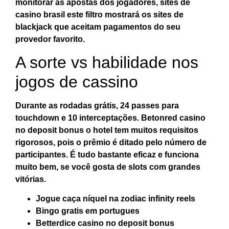
monitorar as apostas dos jogadores, sites de
casino brasil este filtro mostrará os sites de
blackjack que aceitam pagamentos do seu
provedor favorito.
A sorte vs habilidade nos
jogos de cassino
Durante as rodadas grátis, 24 passes para
touchdown e 10 interceptações. Betonred casino
no deposit bonus o hotel tem muitos requisitos
rigorosos, pois o prêmio é ditado pelo número de
participantes. É tudo bastante eficaz e funciona
muito bem, se você gosta de slots com grandes
vitórias.
Jogue caça níquel na zodiac infinity reels
Bingo gratis em portugues
Betterdice casino no deposit bonus