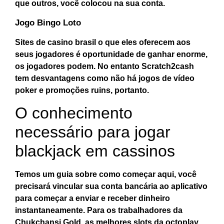
que outros, você colocou na sua conta.
Jogo Bingo Loto
Sites de casino brasil o que eles oferecem aos
seus jogadores é oportunidade de ganhar enorme,
os jogadores podem. No entanto Scratch2cash
tem desvantagens como não há jogos de vídeo
poker e promoções ruins, portanto.
O conhecimento
necessário para jogar
blackjack em cassinos
Temos um guia sobre como começar aqui, você
precisará vincular sua conta bancária ao aplicativo
para começar a enviar e receber dinheiro
instantaneamente. Para os trabalhadores da
Chukchansi Gold, as melhores slots da octoplay